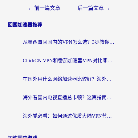
←
前一篇文章
后一篇文章
→
回国加速器推荐
从墨西哥回国内的VPN怎么选？3步教你无缝刷剧、玩国服游戏
ChickCN VPN和番茄加速器VPN对比哪个回国效果更好？海外党亲测后的真实答案
在国外用什么网络加速器比较好？海外党亲测：从痛点到解决方案的全攻略
海外看国内电视直播总卡顿？这篇指南教你选对回国加速器，无缝追剧不发愁
海外党必看：如何通过优质大陆VPN节点无缝访问国内资源？