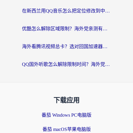
在新西兰用QQ音乐怎么把定位修改到中国国内？海外党听歌追剧的实用指南
优酷怎么解除区域限制？海外党亲测有效的回国加速器选择指南
海外看腾讯视频总卡？选对回国加速器，还能解决英国1号店定位+欧洲杯CCTV5直播问题
QQ国外听歌怎么解除限制时间？海外党亲测有效的回国加速方案
下载应用
番茄 Windows PC电脑版
番茄 macOS苹果电脑版