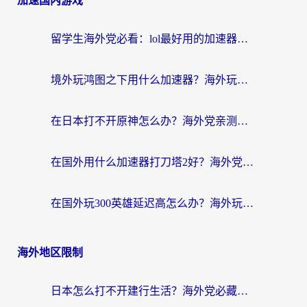
加速国内游戏
留学生海外党必看：lol最好用的加速器怎么选？附一梦江湖、神鬼传奇加速攻略
境外玩鸿图之下用什么加速器？海外玩家必看的国服游戏加速全攻略
在日本打不开原神怎么办？海外党亲测有效的国服游戏加速指南
在国外用什么加速器打刀塔2好？海外党国服游戏加速避坑指南
在国外玩300英雄延迟高怎么办？海外玩家亲测有效的加速器选择指南
海外地区限制
日本怎么打不开建行生活？海外党必藏的回国加速指南（含丹麦国外影音问题破解）