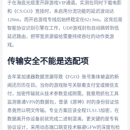
于在海底光缆里开辟游戏VIP通道。实测在同时下载电影
和《CS:GO》竞技时，未启用分流功能的延迟波动达
120ms，而开启游戏专线后始终稳定在62±3ms。这背后是
智能协议识别引擎在工作，UDP游戏封包自动跳转到低
延迟路由，把带宽资源留给需要持续吞吐的动作类游
戏。
传输安全不能是选配项
去年某加速器数据泄漏导致《FGO》账号集体被盗的新
闻还历历在目。当你的游戏账号关联着支付宝或微信支
付，加密传输就从技术参数变成刚需。我曾用抓包工具
监测普通VPN的数据包，登录《原神》时的身份验证信
息竟然以明文传输。专业方案应该全程TLS1.3加密，在
数据离开你设备前就完成二进制混淆。更关键的是专有
协议设计，采用动态端口跳变技术躲避GFW的深度包检