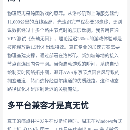
物理距离是跨国游戏的原罪。从洛杉矶到上海服务器约
11,000公里的直线距离，光速跑完单程都要36毫秒，更别
说数据经过十多个路由节点时的层层盘剥。我曾用普通
VPN测试《永劫无间》，理论延迟280ms的游戏体验却是
技能释放后1.5秒才出现特效。真正专业的加速方案需要
物理基建支撑，通过部署在洛杉矶、新加坡等地的接入
节点直连国内骨干网。当你启动游戏的瞬间，系统自动
绘制实时网络拓扑图，避开AWS东京节点因台风导致的
拥塞通道，转而选择经首尔绕道的优质线路。这种动态
路径优化才是压制延迟的关键魔法。
多平台兼容才是真无忧
真正的痛点往往发生在设备切换时。周末在Windows台式
机上打《DNF》团本，工作日午休掏出iPhone搓《崩坏：