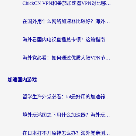
ChickCN VPN和番茄加速器VPN对比哪个回国效果更好？海外党亲测后的真实答案
在国外用什么网络加速器比较好？海外党亲测：从痛点到解决方案的全攻略
海外看国内电视直播总卡顿？这篇指南教你选对回国加速器，无缝追剧不发愁
海外党必看：如何通过优质大陆VPN节点无缝访问国内资源？
加速国内游戏
留学生海外党必看：lol最好用的加速器怎么选？附一梦江湖、神鬼传奇加速攻略
境外玩鸿图之下用什么加速器？海外玩家必看的国服游戏加速全攻略
在日本打不开原神怎么办？海外党亲测有效的国服游戏加速指南