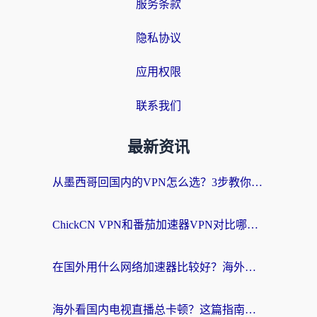
服务条款
隐私协议
应用权限
联系我们
最新资讯
从墨西哥回国内的VPN怎么选？3步教你无缝刷剧、玩国服游戏
ChickCN VPN和番茄加速器VPN对比哪个回国效果更好？海外党亲测后的真实答案
在国外用什么网络加速器比较好？海外党亲测：从痛点到解决方案的全攻略
海外看国内电视直播总卡顿？这篇指南教你选对回国加速器，无缝追剧不发愁