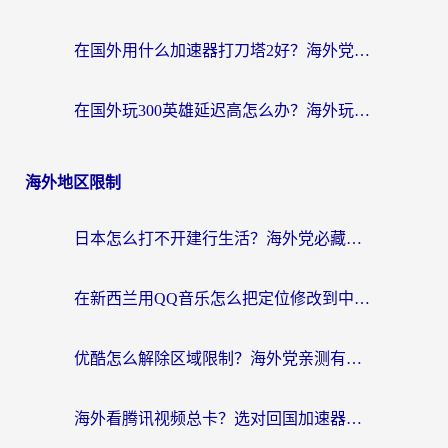
在国外用什么加速器打刀塔2好？海外党国服游戏加速避坑指南
在国外玩300英雄延迟高怎么办？海外玩家亲测有效的加速器选择指南
海外地区限制
日本怎么打不开建行生活？海外党必藏的回国加速指南（含丹麦国外影音问题破解）
在新西兰用QQ音乐怎么把定位修改到中国国内？海外党听歌追剧的实用指南
优酷怎么解除区域限制？海外党亲测有效的回国加速器选择指南
海外看腾讯视频总卡？选对回国加速器，还能解决英国1号店定位+欧洲杯CCTV5直播问题