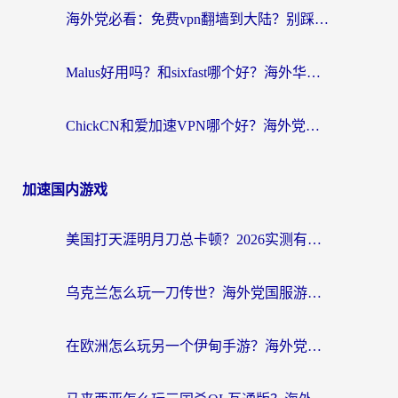
海外党必看：免费vpn翻墙到大陆？别踩坑！教你选对回国加速器无缝追剧玩游戏
Malus好用吗？和sixfast哪个好？海外华人亲测3款热门回国加速器，附排名指南
ChickCN和爱加速VPN哪个好？海外党亲测3款回国加速器，这一款才是无缝访问国内资源的最优解
加速国内游戏
美国打天涯明月刀总卡顿？2026实测有效的加速器推荐（附跨平台使用技巧）
乌克兰怎么玩一刀传世？海外党国服游戏加速终极指南（附天下-异兽山海街头篮球实测）
在欧洲怎么玩另一个伊甸手游？海外党亲测有效的国服游戏加速指南