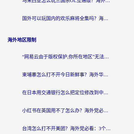
马来西亚怎么玩三国杀OL互通版？海外党必看的国服游戏加速器避坑指南
国外可以玩国内的欢乐麻将全集吗？海外党亲测有效的国服游戏加速指南
海外地区限制
“网易云由于版权保护,你所在地区”无法播放？海外党听国内音乐听书的加速器选择指南
柬埔寨怎么打不开今日新鲜事？海外华人追剧看新闻的加速器选择指南
在日本用交通银行怎么把定位修改到中国国内？海外党必备实用指南（附追剧支付社交全解）
小红书在英国用不了怎么办？海外党必看的回国加速解决方案
台湾怎么打不开美团？海外党必看：3个实用技巧解决国内App地区限制难题