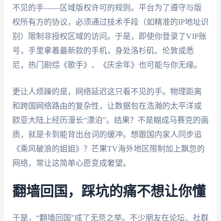
不见的手——区域版权许可的规则。平台为了遵守与版
权所有方的协议，必须通过技术手段（如精准的IP地址识
别）限制非授权区域的访问。于是，即使你登录了VIP账
号，手里拿着最新款的手机，身处洛杉矶、伦敦或悉
尼，热门剧综《歌手》、《庆余年》也可能与你无缘。
更让人烦躁的是，网络延迟这只看不见的手。物理距离
和跨国网络路由的复杂性，让数据包在浩瀚的太平洋或
欧亚大陆上经历漫长“漂泊”。结果？不是糊成马赛克的画
质，就是卡到能背出台词的缓冲。想跟国内家人同步追
《乘风破浪的姐姐》？芒果TV海外地区限制加上飘忽的
网络，常让这简单心愿变成奢望。
翻墙回国，踩坑的痛不想让你懂
于是，“翻墙回国”成了无奈之举。不少朋友在论坛、社群