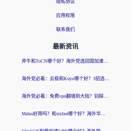
隐私协议
应用权限
联系我们
最新资讯
斧牛和ToCN哪个好？海外党选回国加速器的避坑指南（附免费工具推荐）
海外党必看：云极和Kuyo哪个好？3招选对回国加速器，无缝刷国内资源
海外党必看：免费vpn翻墙到大陆？别踩坑！教你选对回国加速器无缝追剧玩游戏
Malus好用吗？和sixfast哪个好？海外华人亲测3款热门回国加速器，附排名指南