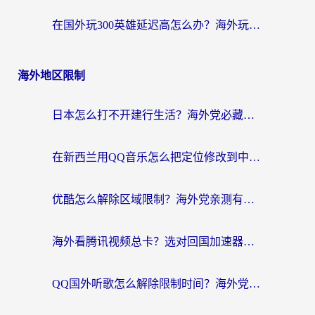
在国外玩300英雄延迟高怎么办？海外玩家亲测有效的加速器选择指南
海外地区限制
日本怎么打不开建行生活？海外党必藏的回国加速指南（含丹麦国外影音问题破解）
在新西兰用QQ音乐怎么把定位修改到中国国内？海外党听歌追剧的实用指南
优酷怎么解除区域限制？海外党亲测有效的回国加速器选择指南
海外看腾讯视频总卡？选对回国加速器，还能解决英国1号店定位+欧洲杯CCTV5直播问题
QQ国外听歌怎么解除限制时间？海外党亲测有效的回国加速方案