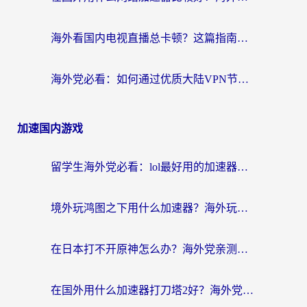
海外看国内电视直播总卡顿？这篇指南教你选对回国加速器，无缝追剧不发愁
海外党必看：如何通过优质大陆VPN节点无缝访问国内资源？
加速国内游戏
留学生海外党必看：lol最好用的加速器怎么选？附一梦江湖、神鬼传奇加速攻略
境外玩鸿图之下用什么加速器？海外玩家必看的国服游戏加速全攻略
在日本打不开原神怎么办？海外党亲测有效的国服游戏加速指南
在国外用什么加速器打刀塔2好？海外党国服游戏加速避坑指南