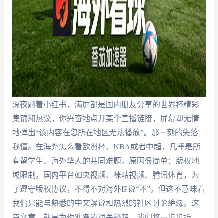
深夜刷着小红书，满屏都是国内朋友分享的世界杯精彩
集锦和热议，你兴奋地点开某个直播链接，屏幕却无情
地弹出“该内容在您所在地区无法播放”。那一刻的失落，
我懂。在海外怎么看欧洲杯、NBA或者中超，几乎是所
有留学生、海外华人的共同难题。原因很简单：版权地
域限制。国内平台如央视频、咪咕视频、腾讯体育，为
了遵守版权协议，不得不对海外IP说“不”。但这不意味着
我们只能与熟悉的中文解说和热烈的社区讨论绝缘。这
篇文章，就是为你准备的通关秘籍。我们将一步步拆