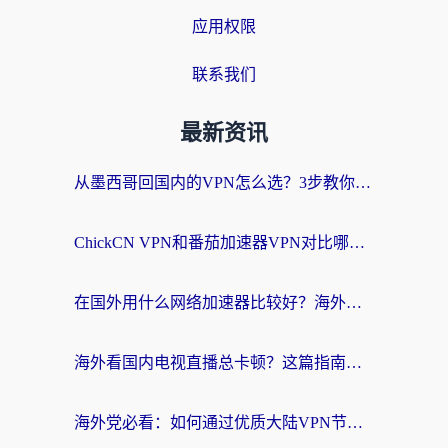
应用权限
联系我们
最新资讯
从墨西哥回国内的VPN怎么选？3步教你无缝刷剧、玩国服游戏
ChickCN VPN和番茄加速器VPN对比哪个回国效果更好？海外党亲测后的真实答案
在国外用什么网络加速器比较好？海外党亲测：从痛点到解决方案的全攻略
海外看国内电视直播总卡顿？这篇指南教你选对回国加速器，无缝追剧不发愁
海外党必看：如何通过优质大陆VPN节点无缝访问国内资源？