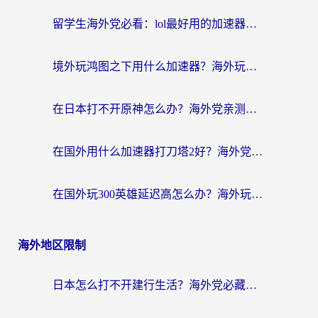
留学生海外党必看：lol最好用的加速器怎么选？附一梦江湖、神鬼传奇加速攻略
境外玩鸿图之下用什么加速器？海外玩家必看的国服游戏加速全攻略
在日本打不开原神怎么办？海外党亲测有效的国服游戏加速指南
在国外用什么加速器打刀塔2好？海外党国服游戏加速避坑指南
在国外玩300英雄延迟高怎么办？海外玩家亲测有效的加速器选择指南
海外地区限制
日本怎么打不开建行生活？海外党必藏的回国加速指南（含丹麦国外影音问题破解）