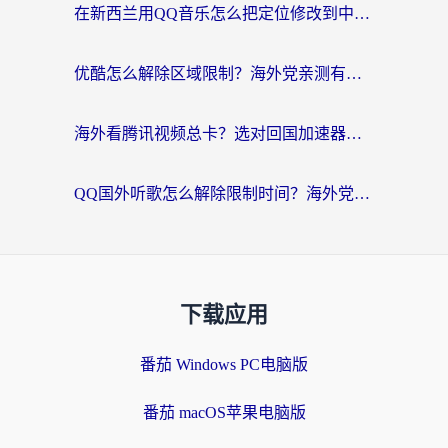
在新西兰用QQ音乐怎么把定位修改到中国国内？海外党听歌追剧的实用指南
优酷怎么解除区域限制？海外党亲测有效的回国加速器选择指南
海外看腾讯视频总卡？选对回国加速器，还能解决英国1号店定位+欧洲杯CCTV5直播问题
QQ国外听歌怎么解除限制时间？海外党亲测有效的回国加速方案
下载应用
番茄 Windows PC电脑版
番茄 macOS苹果电脑版