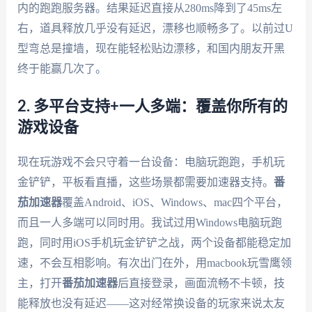
内的跑跑服务器。结果延迟直接从280ms降到了45ms左
右，道具释放几乎没有延迟，漂移也顺畅多了。以前过U
型弯总是撞墙，现在能轻松贴边漂移，和国内朋友开黑
终于能赢几次了。
2. 多平台支持+一人多端：覆盖你所有的
游戏设备
现在玩游戏不会只守着一台设备：电脑玩跑跑，手机玩
金铲铲，平板看直播，这些场景都需要加速器支持。
番
茄加速器
覆盖Android、iOS、Windows、mac四个平台，
而且一人多端可以同时用。我试过用Windows电脑玩跑
跑，同时用iOS手机玩金铲铲之战，两个设备都能稳定加
速，不会互相影响。有次出门在外，用macbook玩雪鹰领
主，打开
番茄加速器
后直接登录，画面流畅不卡顿，技
能释放也没有延迟——这对经常换设备的玩家来说太友