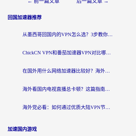
←
前一篇文章
后一篇文章
→
回国加速器推荐
从墨西哥回国内的VPN怎么选？3步教你无缝刷剧、玩国服游戏
ChickCN VPN和番茄加速器VPN对比哪个回国效果更好？海外党亲测后的真实答案
在国外用什么网络加速器比较好？海外党亲测：从痛点到解决方案的全攻略
海外看国内电视直播总卡顿？这篇指南教你选对回国加速器，无缝追剧不发愁
海外党必看：如何通过优质大陆VPN节点无缝访问国内资源？
加速国内游戏