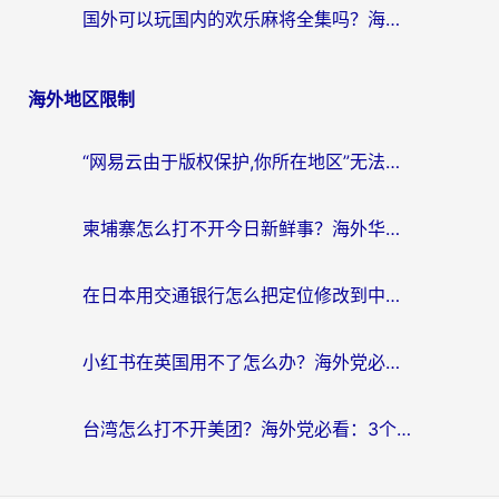
国外可以玩国内的欢乐麻将全集吗？海外党亲测有效的国服游戏加速指南
海外地区限制
“网易云由于版权保护,你所在地区”无法播放？海外党听国内音乐听书的加速器选择指南
柬埔寨怎么打不开今日新鲜事？海外华人追剧看新闻的加速器选择指南
在日本用交通银行怎么把定位修改到中国国内？海外党必备实用指南（附追剧支付社交全解）
小红书在英国用不了怎么办？海外党必看的回国加速解决方案
台湾怎么打不开美团？海外党必看：3个实用技巧解决国内App地区限制难题