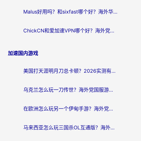
Malus好用吗？和sixfast哪个好？海外华人亲测3款热门回国加速器，附排名指南
ChickCN和爱加速VPN哪个好？海外党亲测3款回国加速器，这一款才是无缝访问国内资源的最优解
加速国内游戏
美国打天涯明月刀总卡顿？2026实测有效的加速器推荐（附跨平台使用技巧）
乌克兰怎么玩一刀传世？海外党国服游戏加速终极指南（附天下-异兽山海街头篮球实测）
在欧洲怎么玩另一个伊甸手游？海外党亲测有效的国服游戏加速指南
马来西亚怎么玩三国杀OL互通版？海外党必看的国服游戏加速器避坑指南