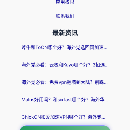
应用权限
联系我们
最新资讯
斧牛和ToCN哪个好？海外党选回国加速器的避坑指南（附免费工具推荐）
海外党必看：云极和Kuyo哪个好？3招选对回国加速器，无缝刷国内资源
海外党必看：免费vpn翻墙到大陆？别踩坑！教你选对回国加速器无缝追剧玩游戏
Malus好用吗？和sixfast哪个好？海外华人亲测3款热门回国加速器，附排名指南
ChickCN和爱加速VPN哪个好？海外党亲测3款回国加速器，这一款才是无缝访问国内资源的最优解