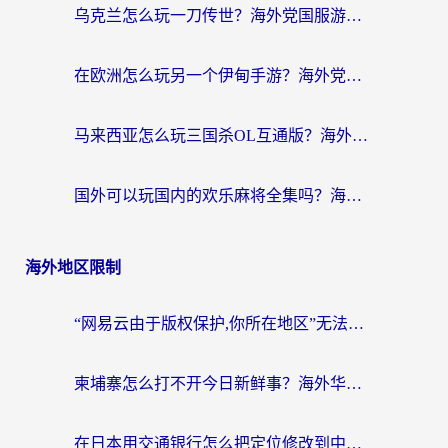
乌克兰怎么玩一刀传世？海外党国服游戏加速终极指南（附天下-异兽山海街头篮球实测）
在欧洲怎么玩另一个伊甸手游？海外党亲测有效的国服游戏加速指南
马来西亚怎么玩三国杀OL互通版？海外党必看的国服游戏加速器避坑指南
国外可以玩国内的欢乐麻将全集吗？海外党亲测有效的国服游戏加速指南
海外地区限制
“网易云由于版权保护,你所在地区”无法播放？海外党听国内音乐听书的加速器选择指南
柬埔寨怎么打不开今日新鲜事？海外华人追剧看新闻的加速器选择指南
在日本用交通银行怎么把定位修改到中国国内？海外党必备实用指南（附追剧支付社交全解）