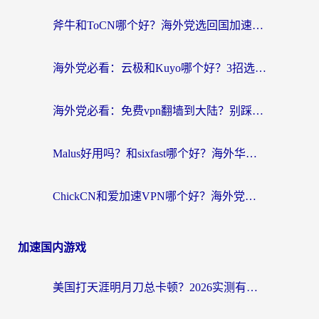
斧牛和ToCN哪个好？海外党选回国加速器的避坑指南（附免费工具推荐）
海外党必看：云极和Kuyo哪个好？3招选对回国加速器，无缝刷国内资源
海外党必看：免费vpn翻墙到大陆？别踩坑！教你选对回国加速器无缝追剧玩游戏
Malus好用吗？和sixfast哪个好？海外华人亲测3款热门回国加速器，附排名指南
ChickCN和爱加速VPN哪个好？海外党亲测3款回国加速器，这一款才是无缝访问国内资源的最优解
加速国内游戏
美国打天涯明月刀总卡顿？2026实测有效的加速器推荐（附跨平台使用技巧）