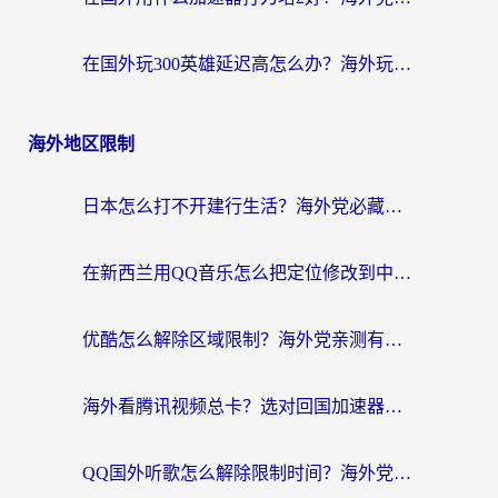
在国外玩300英雄延迟高怎么办？海外玩家亲测有效的加速器选择指南
海外地区限制
日本怎么打不开建行生活？海外党必藏的回国加速指南（含丹麦国外影音问题破解）
在新西兰用QQ音乐怎么把定位修改到中国国内？海外党听歌追剧的实用指南
优酷怎么解除区域限制？海外党亲测有效的回国加速器选择指南
海外看腾讯视频总卡？选对回国加速器，还能解决英国1号店定位+欧洲杯CCTV5直播问题
QQ国外听歌怎么解除限制时间？海外党亲测有效的回国加速方案