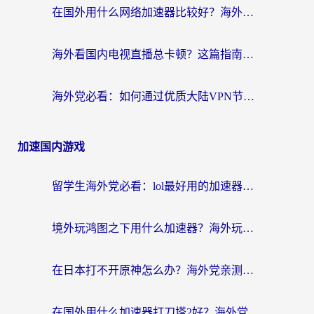
在国外用什么网络加速器比较好？海外党亲测：从痛点到解决方案的全攻略
海外看国内电视直播总卡顿？这篇指南教你选对回国加速器，无缝追剧不发愁
海外党必看：如何通过优质大陆VPN节点无缝访问国内资源？
加速国内游戏
留学生海外党必看：lol最好用的加速器怎么选？附一梦江湖、神鬼传奇加速攻略
境外玩鸿图之下用什么加速器？海外玩家必看的国服游戏加速全攻略
在日本打不开原神怎么办？海外党亲测有效的国服游戏加速指南
在国外用什么加速器打刀塔2好？海外党国服游戏加速避坑指南