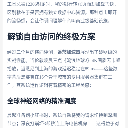
工具总被12306封IP时，我的银行转账页面却加载飞快，
区别就在于是否拥有独立数据中心资源。那种点击即开
的流畅感，会让你瞬间理解什么叫商业级基础设施。
解锁自由访问的终极方案
经过三个月的横向评测，
番茄加速器
展现出了破壁级的
实战性能。当伦敦凌晨三点《流浪地球2》4K画质无卡顿
播放，当悉尼到上海的游戏延迟稳定在89ms——这些数
字背后是部署在16个骨干城市的专用服务器集群在工
作。其系统运作逻辑有着精密的工程美感：
全球神经网络的精准调度
晨起准备刷小红书时，系统自动将我的请求切换到深圳
节点；深夜打崩坏3却秒连上海电信机房——这得益于对