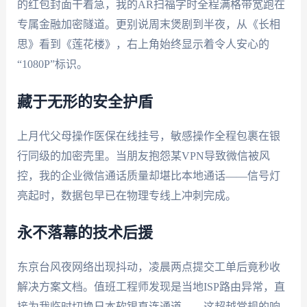
的红包封面干着急，我的AR扫福字时全程满格带宽跑在
专属金融加密隧道。更别说周末煲剧到半夜，从《长相
思》看到《莲花楼》，右上角始终显示着令人安心的
“1080P”标识。
藏于无形的安全护盾
上月代父母操作医保在线挂号，敏感操作全程包裹在银
行同级的加密壳里。当朋友抱怨某VPN导致微信被风
控，我的企业微信通话质量却堪比本地通话——信号灯
亮起时，数据包早已在物理专线上冲刺完成。
永不落幕的技术后援
东京台风夜网络出现抖动，凌晨两点提交工单后竟秒收
解决方案文档。值班工程师发现是当地ISP路由异常，直
接为我临时切换日本软银直连通道——这超越常规的响