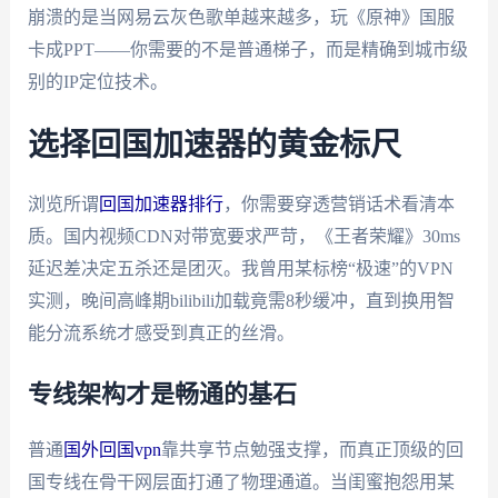
崩溃的是当网易云灰色歌单越来越多，玩《原神》国服
卡成PPT——你需要的不是普通梯子，而是精确到城市级
别的IP定位技术。
选择回国加速器的黄金标尺
浏览所谓
回国加速器排行
，你需要穿透营销话术看清本
质。国内视频CDN对带宽要求严苛，《王者荣耀》30ms
延迟差决定五杀还是团灭。我曾用某标榜“极速”的VPN
实测，晚间高峰期bilibili加载竟需8秒缓冲，直到换用智
能分流系统才感受到真正的丝滑。
专线架构才是畅通的基石
普通
国外回国vpn
靠共享节点勉强支撑，而真正顶级的回
国专线在骨干网层面打通了物理通道。当闺蜜抱怨用某