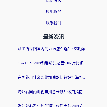
隐私协议
应用权限
联系我们
最新资讯
从墨西哥回国内的VPN怎么选？3步教你无缝刷剧、玩国服游戏
ChickCN VPN和番茄加速器VPN对比哪个回国效果更好？海外党亲测后的真实答案
在国外用什么网络加速器比较好？海外党亲测：从痛点到解决方案的全攻略
海外看国内电视直播总卡顿？这篇指南教你选对回国加速器，无缝追剧不发愁
海外党必看：如何通过优质大陆VPN节点无缝访问国内资源？