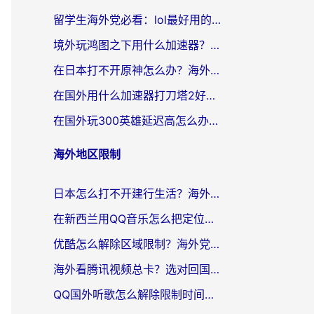
留学生海外党必看：lol最好用的加速器怎么选？附一梦江湖、神鬼传奇加速攻略
境外玩鸿图之下用什么加速器？海外玩家必看的国服游戏加速全攻略
在日本打不开原神怎么办？海外党亲测有效的国服游戏加速指南
在国外用什么加速器打刀塔2好？海外党国服游戏加速避坑指南
在国外玩300英雄延迟高怎么办？海外玩家亲测有效的加速器选择指南
海外地区限制
日本怎么打不开建行生活？海外党必藏的回国加速指南（含丹麦国外影音问题破解）
在新西兰用QQ音乐怎么把定位修改到中国国内？海外党听歌追剧的实用指南
优酷怎么解除区域限制？海外党亲测有效的回国加速器选择指南
海外看腾讯视频总卡？选对回国加速器，还能解决英国1号店定位+欧洲杯CCTV5直播问题
QQ国外听歌怎么解除限制时间？海外党亲测有效的回国加速方案