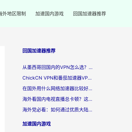
海外地区限制
加速国内游戏
回国加速器推荐
回国加速器推荐
从墨西哥回国内的VPN怎么选？3步教你无缝刷剧、玩国服游戏
ChickCN VPN和番茄加速器VPN对比哪个回国效果更好？海外党亲测后的真实答案
在国外用什么网络加速器比较好？海外党亲测：从痛点到解决方案的全攻略
海外看国内电视直播总卡顿？这篇指南教你选对回国加速器，无缝追剧不发愁
海外党必看：如何通过优质大陆VPN节点无缝访问国内资源？
加速国内游戏