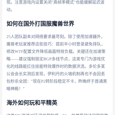
现。注意游戏内设置关闭"高帧率模式"也能缓解延迟波
动。
如何在国外打国服魔兽世界
25人团队副本对网络要求最苛刻。除了使用加速器外，
魔兽老玩家推荐这些技巧：提前半小时登录避免排队，
修改WTF配置文件降低画面特效负载。关键还在加速策
略——建议强制锁定BGP多线节点，这类专门为游戏优
化的线路能扛住技能特效爆炸时的数据洪流。多伦多某
公会会长实测后发现，伊利丹的火墙机制再也不会因丢
包秒杀全团："现在P2转阶段稳定不卡，昨晚终于首通黑
暗神殿！"
海外如何玩和平精英