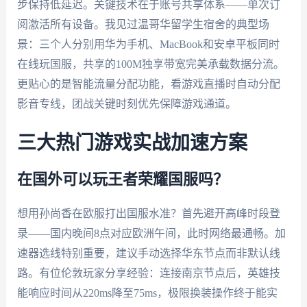
步保持低延迟。关键技术在于账号共享体系——单次订
阅激活所有设备。我见过温哥华留学生宿舍的典型场
景：三个人分别用华为手机、MacBook和安卓平板同时
在线玩国服，共享的100M独享带宽完美承载数据分流。
更贴心的是智能流量分配功能，看游戏直播时自动分配
影音专线，团战关键时刻优先保障游戏通道。
三大热门游戏实战加速方案
在国外可以玩王者荣耀国服吗？
想用孙尚香在欧服打出国服水准？首先避开高峰时段登
录——国内晚间8点对应欧洲午间，此时网络最通畅。加
速器选线特别重要，建议手动选择华东节点而非默认线
路。有位伦敦玩家分享经验：连接南京节点后，英雄技
能响应时间从220ms降至75ms，极限换装操作终于能实