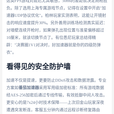
这类FPS游戏对延迟尤其敏感，50ms的差距就决定刚枪胜
负。除了选用上海专属游戏节点，记得在设置中开启"加
速器UDP协议优化"。柏林玩家实测表明，这能让开镜射
击的响应速度提升30%。另外善用训练场检测真实延迟：
对墙壁连续开枪时，如果弹孔出现位置与准星偏移超过
10厘米，就该切换节点了。有位悉尼玩家总结得精
辟："决赛圈1V1对决时，好加速器就是你的四级防弹
衣"。
看得见的安全防护墙
加速不仅是提速，更要防止DDoS攻击和数据泄露。专业
方案如
番茄加速器
采用军用级加密标准：所有游戏数据
经AES-256加密后通过专线传输，有效抵御中间人攻击。
更安心的是7x24小时技术保障——上次旧金山玩家深夜
遭遇突发断连，客服五分钟内通过远程诊断修复路由