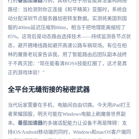
行的
番茄加速器
为例，其核心在于用智能算法重构网络
路径：当检测到你正连接《和平精英》亚服时，系统自
动分配深圳节点服务器加密转发数据。实测将美国到国
服的400ms延迟压缩到60ms，相当于把地理距离缩短了
85%。这背后是动态路由选择技术——持续监测各节点状
态，避开拥堵线路如避开高速公路车祸现场。有位在柏
林的魔兽老玩家告诉我，用了智能路由后团队副本战终
于不再灭团："现在能看清BOSS技能红圈了，这才是真
正的游戏体验！"
全平台无缝衔接的秘密武器
当代玩家需要在手机、电脑间自由切换。今天用iPad打王
者荣耀国服，明天可能在Windows电脑上刷魔兽世界副
本。
番茄加速器
的多端适配能力让设备不再是障碍：支
持iOS/Android移动端的同时，Windows和macOS客户端同