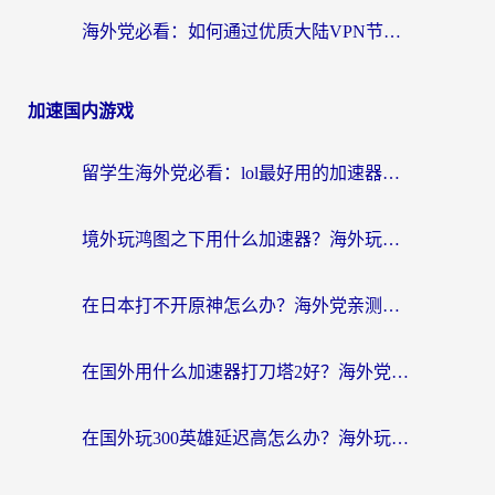
海外党必看：如何通过优质大陆VPN节点无缝访问国内资源？
加速国内游戏
留学生海外党必看：lol最好用的加速器怎么选？附一梦江湖、神鬼传奇加速攻略
境外玩鸿图之下用什么加速器？海外玩家必看的国服游戏加速全攻略
在日本打不开原神怎么办？海外党亲测有效的国服游戏加速指南
在国外用什么加速器打刀塔2好？海外党国服游戏加速避坑指南
在国外玩300英雄延迟高怎么办？海外玩家亲测有效的加速器选择指南