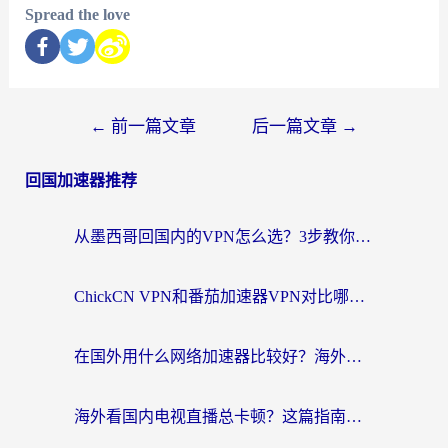
Spread the love
←
前一篇文章
后一篇文章
→
回国加速器推荐
从墨西哥回国内的VPN怎么选？3步教你无缝刷剧、玩国服游戏
ChickCN VPN和番茄加速器VPN对比哪个回国效果更好？海外党亲测后的真实答案
在国外用什么网络加速器比较好？海外党亲测：从痛点到解决方案的全攻略
海外看国内电视直播总卡顿？这篇指南教你选对回国加速器，无缝追剧不发愁