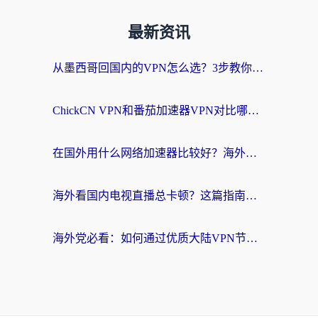
最新资讯
从墨西哥回国内的VPN怎么选？3步教你无缝刷剧、玩国服游戏
ChickCN VPN和番茄加速器VPN对比哪个回国效果更好？海外党亲测后的真实答案
在国外用什么网络加速器比较好？海外党亲测：从痛点到解决方案的全攻略
海外看国内电视直播总卡顿？这篇指南教你选对回国加速器，无缝追剧不发愁
海外党必看：如何通过优质大陆VPN节点无缝访问国内资源？