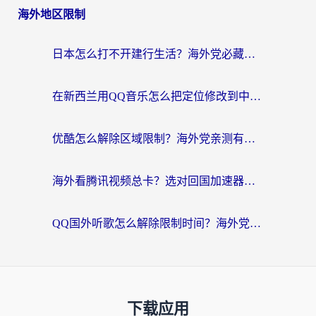
海外地区限制
日本怎么打不开建行生活？海外党必藏的回国加速指南（含丹麦国外影音问题破解）
在新西兰用QQ音乐怎么把定位修改到中国国内？海外党听歌追剧的实用指南
优酷怎么解除区域限制？海外党亲测有效的回国加速器选择指南
海外看腾讯视频总卡？选对回国加速器，还能解决英国1号店定位+欧洲杯CCTV5直播问题
QQ国外听歌怎么解除限制时间？海外党亲测有效的回国加速方案
下载应用