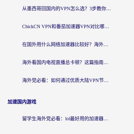
从墨西哥回国内的VPN怎么选？3步教你无缝刷剧、玩国服游戏
ChickCN VPN和番茄加速器VPN对比哪个回国效果更好？海外党亲测后的真实答案
在国外用什么网络加速器比较好？海外党亲测：从痛点到解决方案的全攻略
海外看国内电视直播总卡顿？这篇指南教你选对回国加速器，无缝追剧不发愁
海外党必看：如何通过优质大陆VPN节点无缝访问国内资源？
加速国内游戏
留学生海外党必看：lol最好用的加速器怎么选？附一梦江湖、神鬼传奇加速攻略