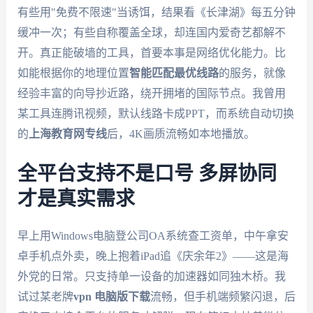
有些用"免费不限速"当诱饵，结果看《长津湖》每五分钟
缓冲一次；有些自称覆盖全球，却连国内爱奇艺都解不
开。真正能破墙的工具，首要本事是网络优化能力。比
如能根据你的地理位置
智能匹配最优线路
的服务，就像
经验丰富的向导抄近路，绕开拥堵的国际节点。我曾用
某工具连腾讯视频，默认线路卡成PPT，而系统自动切换
的
上海教育网专线
后，4K画质流畅如本地播放。
全平台支持不是口号 多屏协同
才是真实需求
早上用Windows电脑登公司OA系统查工资单，中午拿安
卓手机点外卖，晚上抱着iPad追《庆余年2》——这是海
外党的日常。只支持单一设备的加速器如同独木桥。我
试过某老牌
vpn 电脑版下载
流畅，但手机端频繁闪退，后