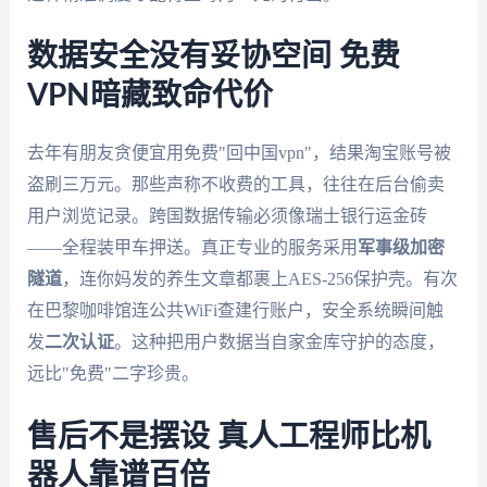
数据安全没有妥协空间 免费
VPN暗藏致命代价
去年有朋友贪便宜用免费"回中国vpn"，结果淘宝账号被
盗刷三万元。那些声称不收费的工具，往往在后台偷卖
用户浏览记录。跨国数据传输必须像瑞士银行运金砖
——全程装甲车押送。真正专业的服务采用
军事级加密
隧道
，连你妈发的养生文章都裹上AES-256保护壳。有次
在巴黎咖啡馆连公共WiFi查建行账户，安全系统瞬间触
发
二次认证
。这种把用户数据当自家金库守护的态度，
远比"免费"二字珍贵。
售后不是摆设 真人工程师比机
器人靠谱百倍