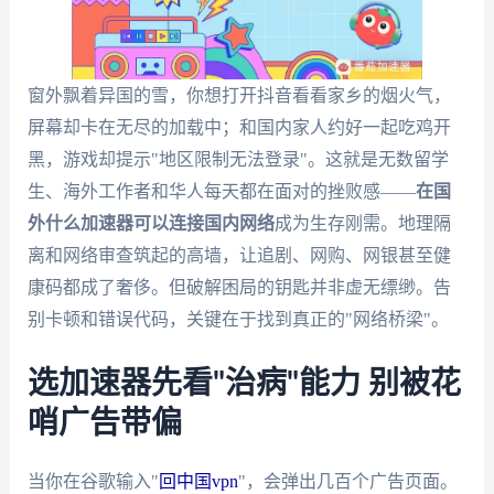
窗外飘着异国的雪，你想打开抖音看看家乡的烟火气，
屏幕却卡在无尽的加载中；和国内家人约好一起吃鸡开
黑，游戏却提示"地区限制无法登录"。这就是无数留学
生、海外工作者和华人每天都在面对的挫败感——
在国
外什么加速器可以连接国内网络
成为生存刚需。地理隔
离和网络审查筑起的高墙，让追剧、网购、网银甚至健
康码都成了奢侈。但破解困局的钥匙并非虚无缥缈。告
别卡顿和错误代码，关键在于找到真正的"网络桥梁"。
选加速器先看"治病"能力 别被花
哨广告带偏
当你在谷歌输入"
回中国vpn
"，会弹出几百个广告页面。