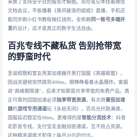
来换了支持全平台的服务才解脱。现在笔记本挂着微信
文档会议，平板播着《乘风破浪的姐姐》直播，手机还
能同步刷小红书教程做红烧肉，全依赖
同一账号多端并
发
的设计，这才是真正的数字生活自由。
百兆专线不藏私货 告别抢带宽
的野蛮时代
圣诞假期和室友用某加速器开黑打国服《英雄联盟》，
团战关键帧突然跳到460ms，眼睁睁看着水晶爆炸。客服
说"高峰期限速"，后来才知那是共享带宽的免费产品。真
正可靠的回国加速必须
独享带宽资源
。有次用
番茄加速
器
的
游戏专用通道
玩《永劫无间》，百兆光纤跑满速，
国服延迟稳定在68ms。更难得的是
智能分流技术
：抖音
走影音专线，支付宝走金融加密通道，互不抢占资源。
这种精准调度才配得上每月39元的付出。