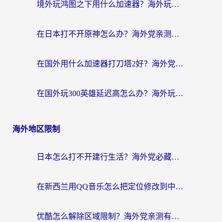
境外玩鸿图之下用什么加速器？海外玩家必看的国服游戏加速全攻略
在日本打不开原神怎么办？海外党亲测有效的国服游戏加速指南
在国外用什么加速器打刀塔2好？海外党国服游戏加速避坑指南
在国外玩300英雄延迟高怎么办？海外玩家亲测有效的加速器选择指南
海外地区限制
日本怎么打不开建行生活？海外党必藏的回国加速指南（含丹麦国外影音问题破解）
在新西兰用QQ音乐怎么把定位修改到中国国内？海外党听歌追剧的实用指南
优酷怎么解除区域限制？海外党亲测有效的回国加速器选择指南