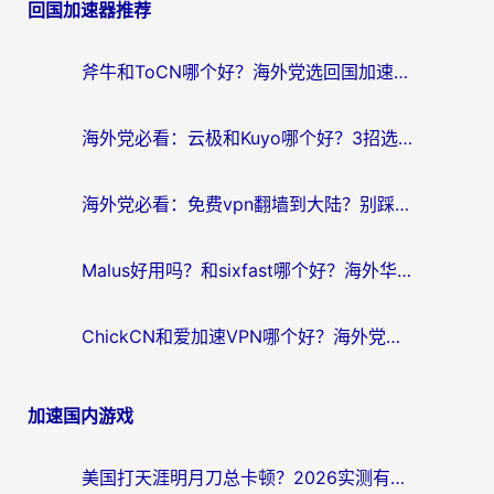
回国加速器推荐
导
航
斧牛和ToCN哪个好？海外党选回国加速器的避坑指南（附免费工具推荐）
海外党必看：云极和Kuyo哪个好？3招选对回国加速器，无缝刷国内资源
海外党必看：免费vpn翻墙到大陆？别踩坑！教你选对回国加速器无缝追剧玩游戏
Malus好用吗？和sixfast哪个好？海外华人亲测3款热门回国加速器，附排名指南
ChickCN和爱加速VPN哪个好？海外党亲测3款回国加速器，这一款才是无缝访问国内资源的最优解
加速国内游戏
美国打天涯明月刀总卡顿？2026实测有效的加速器推荐（附跨平台使用技巧）