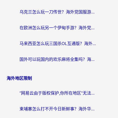
乌克兰怎么玩一刀传世？海外党国服游戏加速终极指南（附天下-异兽山海街头篮球实测）
在欧洲怎么玩另一个伊甸手游？海外党亲测有效的国服游戏加速指南
马来西亚怎么玩三国杀OL互通版？海外党必看的国服游戏加速器避坑指南
国外可以玩国内的欢乐麻将全集吗？海外党亲测有效的国服游戏加速指南
海外地区限制
“网易云由于版权保护,你所在地区”无法播放？海外党听国内音乐听书的加速器选择指南
柬埔寨怎么打不开今日新鲜事？海外华人追剧看新闻的加速器选择指南