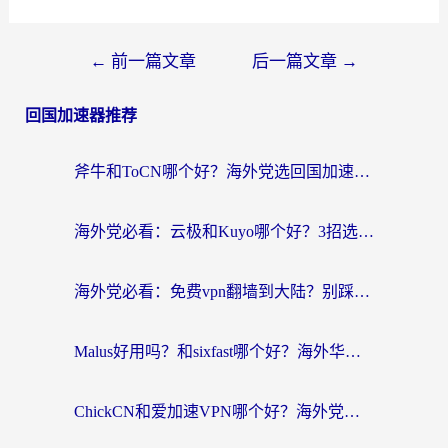
←
前一篇文章
后一篇文章
→
回国加速器推荐
斧牛和ToCN哪个好？海外党选回国加速器的避坑指南（附免费工具推荐）
海外党必看：云极和Kuyo哪个好？3招选对回国加速器，无缝刷国内资源
海外党必看：免费vpn翻墙到大陆？别踩坑！教你选对回国加速器无缝追剧玩游戏
Malus好用吗？和sixfast哪个好？海外华人亲测3款热门回国加速器，附排名指南
ChickCN和爱加速VPN哪个好？海外党亲测3款回国加速器，这一款才是无缝访问国内资源的最优解