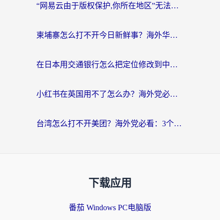
“网易云由于版权保护,你所在地区”无法播放？海外党听国内音乐听书的加速器选择指南
柬埔寨怎么打不开今日新鲜事？海外华人追剧看新闻的加速器选择指南
在日本用交通银行怎么把定位修改到中国国内？海外党必备实用指南（附追剧支付社交全解）
小红书在英国用不了怎么办？海外党必看的回国加速解决方案
台湾怎么打不开美团？海外党必看：3个实用技巧解决国内App地区限制难题
下载应用
番茄 Windows PC电脑版