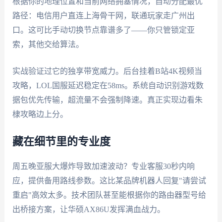
根据你的地理位置和当前网络拥塞情况，自动分配最优
路径：电信用户直连上海骨干网，联通玩家走广州出
口。这可比手动切换节点靠谱多了——你只管锁定亚
索，其他交给算法。
实战验证过它的独享带宽威力。后台挂着B站4K视频当
攻略，LOL国服延迟稳定在58ms。系统自动识别游戏数
据包优先传输，超流量不会强制降速。真正实现边看朱
棣攻略边上分。
藏在细节里的专业度
周五晚亚服大爆炸导致加速波动？专业客服30秒内响
应，提供备用路线参数。这比某品牌机器人回复"请尝试
重启"高效太多。技术团队甚至能根据你的路由器型号给
出桥接方案，让华硕AX86U发挥满血战力。