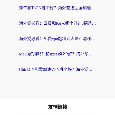
斧牛和ToCN哪个好？海外党选回国加速器的避坑指南（附免费工具推荐）
海外党必看：云极和Kuyo哪个好？3招选对回国加速器，无缝刷国内资源
海外党必看：免费vpn翻墙到大陆？别踩坑！教你选对回国加速器无缝追剧玩游戏
Malus好用吗？和sixfast哪个好？海外华人亲测3款热门回国加速器，附排名指南
ChickCN和爱加速VPN哪个好？海外党亲测3款回国加速器，这一款才是无缝访问国内资源的最优解
友情链接