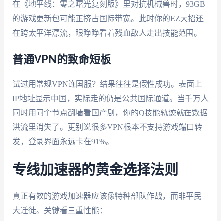
在《地平线：零之曙光复刻版》里对抗机械兽时，93GB
的游戏更新包可能正挤占国际带宽。此时你的EZ大招还
在跨太平洋漂流，眼睁睁看着残血敌人走出技能范围。
普通VPN的致命短板
试过用常规VPN连国服？结果往往是假性成功。表面上
IP地址显示中国，实际走的仍是公共国际通道。当千万人
同时用同个节点翻墙看国产剧，你的Q技能轨迹就在数据
洪流里消失了。更别说很多VPN根本不支持游戏端口转
发，登录界面永远卡在91%。
专线加速器的黄金选择法则
真正有效的游戏加速器应该像特种部队作战，而非平民
大迁徙。关键看三重性能：