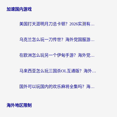
加速国内游戏
美国打天涯明月刀总卡顿？2026实测有效的加速器推荐（附跨平台使用技巧）
乌克兰怎么玩一刀传世？海外党国服游戏加速终极指南（附天下-异兽山海街头篮球实测）
在欧洲怎么玩另一个伊甸手游？海外党亲测有效的国服游戏加速指南
马来西亚怎么玩三国杀OL互通版？海外党必看的国服游戏加速器避坑指南
国外可以玩国内的欢乐麻将全集吗？海外党亲测有效的国服游戏加速指南
海外地区限制