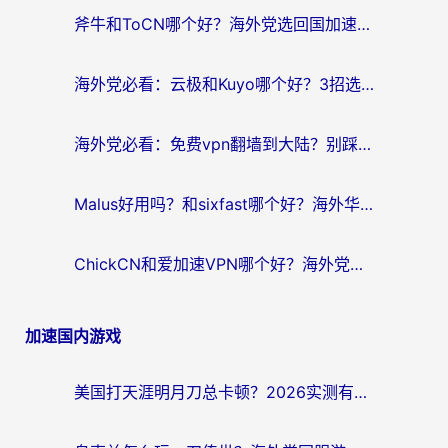
斧牛和ToCN哪个好？海外党选回国加速器的避坑指南（附免费工具推荐）
海外党必看：云极和Kuyo哪个好？3招选对回国加速器，无缝刷国内资源
海外党必看：免费vpn翻墙到大陆？别踩坑！教你选对回国加速器无缝追剧玩游戏
Malus好用吗？和sixfast哪个好？海外华人亲测3款热门回国加速器，附排名指南
ChickCN和爱加速VPN哪个好？海外党亲测3款回国加速器，这一款才是无缝访问国内资源的最优解
加速国内游戏
美国打天涯明月刀总卡顿？2026实测有效的加速器推荐（附跨平台使用技巧）