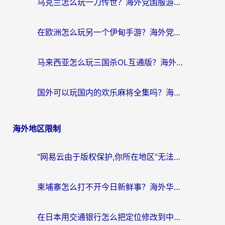
乌克兰怎么玩一刀传世？海外党国服游戏加速终极指南（附天下-异兽山海街头篮球实测）
在欧洲怎么玩另一个伊甸手游？海外党亲测有效的国服游戏加速指南
马来西亚怎么玩三国杀OL互通版？海外党必看的国服游戏加速器避坑指南
国外可以玩国内的欢乐麻将全集吗？海外党亲测有效的国服游戏加速指南
海外地区限制
“网易云由于版权保护,你所在地区”无法播放？海外党听国内音乐听书的加速器选择指南
柬埔寨怎么打不开今日新鲜事？海外华人追剧看新闻的加速器选择指南
在日本用交通银行怎么把定位修改到中国国内？海外党必备实用指南（附追剧支付社交全解）