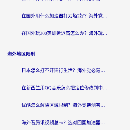
在国外用什么加速器打刀塔2好？海外党国服游戏加速避坑指南
在国外玩300英雄延迟高怎么办？海外玩家亲测有效的加速器选择指南
海外地区限制
日本怎么打不开建行生活？海外党必藏的回国加速指南（含丹麦国外影音问题破解）
在新西兰用QQ音乐怎么把定位修改到中国国内？海外党听歌追剧的实用指南
优酷怎么解除区域限制？海外党亲测有效的回国加速器选择指南
海外看腾讯视频总卡？选对回国加速器，还能解决英国1号店定位+欧洲杯CCTV5直播问题