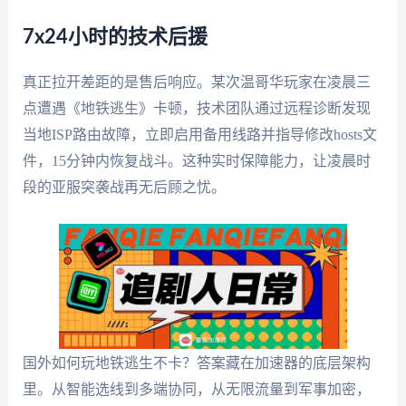
7x24小时的技术后援
真正拉开差距的是售后响应。某次温哥华玩家在凌晨三
点遭遇《地铁逃生》卡顿，技术团队通过远程诊断发现
当地ISP路由故障，立即启用备用线路并指导修改hosts文
件，15分钟内恢复战斗。这种实时保障能力，让凌晨时
段的亚服突袭战再无后顾之忧。
国外如何玩地铁逃生不卡？答案藏在加速器的底层架构
里。从智能选线到多端协同，从无限流量到军事加密，