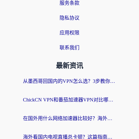
服务条款
隐私协议
应用权限
联系我们
最新资讯
从墨西哥回国内的VPN怎么选？3步教你无缝刷剧、玩国服游戏
ChickCN VPN和番茄加速器VPN对比哪个回国效果更好？海外党亲测后的真实答案
在国外用什么网络加速器比较好？海外党亲测：从痛点到解决方案的全攻略
海外看国内电视直播总卡顿？这篇指南教你选对回国加速器，无缝追剧不发愁