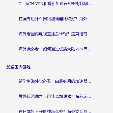
ChickCN VPN和番茄加速器VPN对比哪个回国效果更好？海外党亲测后的真实答案
在国外用什么网络加速器比较好？海外党亲测：从痛点到解决方案的全攻略
海外看国内电视直播总卡顿？这篇指南教你选对回国加速器，无缝追剧不发愁
海外党必看：如何通过优质大陆VPN节点无缝访问国内资源？
加速国内游戏
留学生海外党必看：lol最好用的加速器怎么选？附一梦江湖、神鬼传奇加速攻略
境外玩鸿图之下用什么加速器？海外玩家必看的国服游戏加速全攻略
在日本打不开原神怎么办？海外党亲测有效的国服游戏加速指南