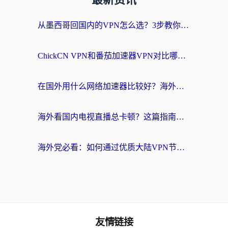
最新资讯
从墨西哥回国内的VPN怎么选？3步教你无缝刷剧、玩国服游戏
ChickCN VPN和番茄加速器VPN对比哪个回国效果更好？海外党亲测后的真实答案
在国外用什么网络加速器比较好？海外党亲测：从痛点到解决方案的全攻略
海外看国内电视直播总卡顿？这篇指南教你选对回国加速器，无缝追剧不发愁
海外党必看：如何通过优质大陆VPN节点无缝访问国内资源？
友情链接