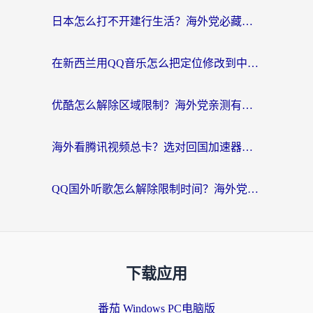
日本怎么打不开建行生活？海外党必藏的回国加速指南（含丹麦国外影音问题破解）
在新西兰用QQ音乐怎么把定位修改到中国国内？海外党听歌追剧的实用指南
优酷怎么解除区域限制？海外党亲测有效的回国加速器选择指南
海外看腾讯视频总卡？选对回国加速器，还能解决英国1号店定位+欧洲杯CCTV5直播问题
QQ国外听歌怎么解除限制时间？海外党亲测有效的回国加速方案
下载应用
番茄 Windows PC电脑版