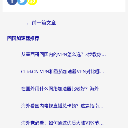
←
前一篇文章
回国加速器推荐
从墨西哥回国内的VPN怎么选？3步教你无缝刷剧、玩国服游戏
ChickCN VPN和番茄加速器VPN对比哪个回国效果更好？海外党亲测后的真实答案
在国外用什么网络加速器比较好？海外党亲测：从痛点到解决方案的全攻略
海外看国内电视直播总卡顿？这篇指南教你选对回国加速器，无缝追剧不发愁
海外党必看：如何通过优质大陆VPN节点无缝访问国内资源？