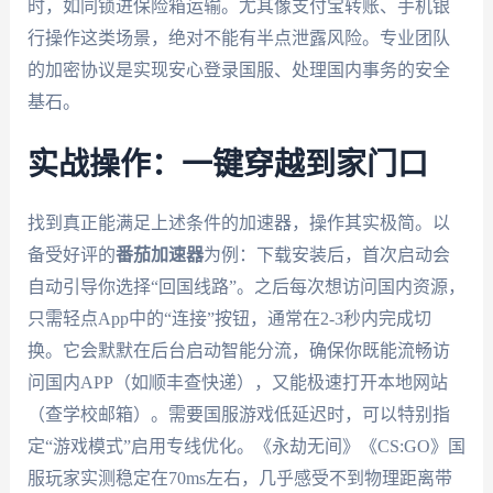
时，如同锁进保险箱运输。尤其像支付宝转账、手机银
行操作这类场景，绝对不能有半点泄露风险。专业团队
的加密协议是实现安心登录国服、处理国内事务的安全
基石。
实战操作：一键穿越到家门口
找到真正能满足上述条件的加速器，操作其实极简。以
备受好评的
番茄加速器
为例：下载安装后，首次启动会
自动引导你选择“回国线路”。之后每次想访问国内资源，
只需轻点App中的“连接”按钮，通常在2-3秒内完成切
换。它会默默在后台启动智能分流，确保你既能流畅访
问国内APP（如顺丰查快递），又能极速打开本地网站
（查学校邮箱）。需要国服游戏低延迟时，可以特别指
定“游戏模式”启用专线优化。《永劫无间》《CS:GO》国
服玩家实测稳定在70ms左右，几乎感受不到物理距离带