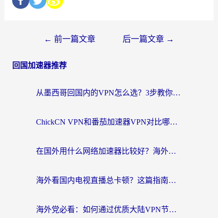
←
前一篇文章
后一篇文章
→
回国加速器推荐
从墨西哥回国内的VPN怎么选？3步教你无缝刷剧、玩国服游戏
ChickCN VPN和番茄加速器VPN对比哪个回国效果更好？海外党亲测后的真实答案
在国外用什么网络加速器比较好？海外党亲测：从痛点到解决方案的全攻略
海外看国内电视直播总卡顿？这篇指南教你选对回国加速器，无缝追剧不发愁
海外党必看：如何通过优质大陆VPN节点无缝访问国内资源？