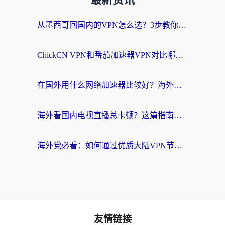
最新资讯
从墨西哥回国内的VPN怎么选？3步教你无缝刷剧、玩国服游戏
ChickCN VPN和番茄加速器VPN对比哪个回国效果更好？海外党亲测后的真实答案
在国外用什么网络加速器比较好？海外党亲测：从痛点到解决方案的全攻略
海外看国内电视直播总卡顿？这篇指南教你选对回国加速器，无缝追剧不发愁
海外党必看：如何通过优质大陆VPN节点无缝访问国内资源？
友情链接