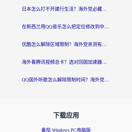
日本怎么打不开建行生活？海外党必藏的回国加速指南（含丹麦国外影音问题破解）
在新西兰用QQ音乐怎么把定位修改到中国国内？海外党听歌追剧的实用指南
优酷怎么解除区域限制？海外党亲测有效的回国加速器选择指南
海外看腾讯视频总卡？选对回国加速器，还能解决英国1号店定位+欧洲杯CCTV5直播问题
QQ国外听歌怎么解除限制时间？海外党亲测有效的回国加速方案
下载应用
番茄 Windows PC电脑版