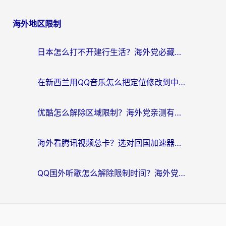
海外地区限制
日本怎么打不开建行生活？海外党必藏的回国加速指南（含丹麦国外影音问题破解）
在新西兰用QQ音乐怎么把定位修改到中国国内？海外党听歌追剧的实用指南
优酷怎么解除区域限制？海外党亲测有效的回国加速器选择指南
海外看腾讯视频总卡？选对回国加速器，还能解决英国1号店定位+欧洲杯CCTV5直播问题
QQ国外听歌怎么解除限制时间？海外党亲测有效的回国加速方案