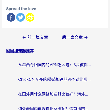
Spread the love
文
←
前一篇文章
后一篇文章
→
章
回国加速器推荐
导
航
从墨西哥回国内的VPN怎么选？3步教你无缝刷剧、玩国服游戏
ChickCN VPN和番茄加速器VPN对比哪个回国效果更好？海外党亲测后的真实答案
在国外用什么网络加速器比较好？海外党亲测：从痛点到解决方案的全攻略
海外看国内电视直播总卡顿？这篇指南教你选对回国加速器，无缝追剧不发愁