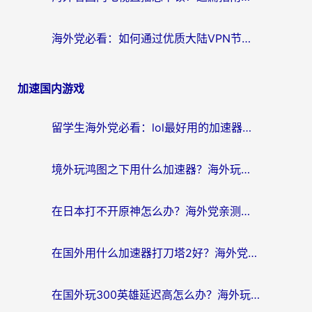
海外党必看：如何通过优质大陆VPN节点无缝访问国内资源？
加速国内游戏
留学生海外党必看：lol最好用的加速器怎么选？附一梦江湖、神鬼传奇加速攻略
境外玩鸿图之下用什么加速器？海外玩家必看的国服游戏加速全攻略
在日本打不开原神怎么办？海外党亲测有效的国服游戏加速指南
在国外用什么加速器打刀塔2好？海外党国服游戏加速避坑指南
在国外玩300英雄延迟高怎么办？海外玩家亲测有效的加速器选择指南