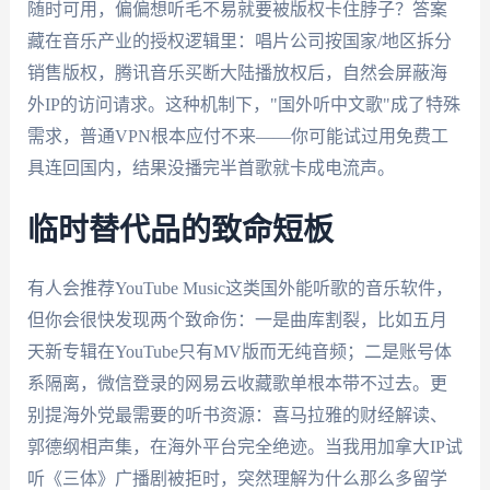
随时可用，偏偏想听毛不易就要被版权卡住脖子？答案
藏在音乐产业的授权逻辑里：唱片公司按国家/地区拆分
销售版权，腾讯音乐买断大陆播放权后，自然会屏蔽海
外IP的访问请求。这种机制下，"国外听中文歌"成了特殊
需求，普通VPN根本应付不来——你可能试过用免费工
具连回国内，结果没播完半首歌就卡成电流声。
临时替代品的致命短板
有人会推荐YouTube Music这类国外能听歌的音乐软件，
但你会很快发现两个致命伤：一是曲库割裂，比如五月
天新专辑在YouTube只有MV版而无纯音频；二是账号体
系隔离，微信登录的网易云收藏歌单根本带不过去。更
别提海外党最需要的听书资源：喜马拉雅的财经解读、
郭德纲相声集，在海外平台完全绝迹。当我用加拿大IP试
听《三体》广播剧被拒时，突然理解为什么那么多留学