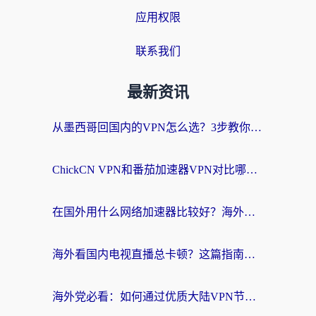
应用权限
联系我们
最新资讯
从墨西哥回国内的VPN怎么选？3步教你无缝刷剧、玩国服游戏
ChickCN VPN和番茄加速器VPN对比哪个回国效果更好？海外党亲测后的真实答案
在国外用什么网络加速器比较好？海外党亲测：从痛点到解决方案的全攻略
海外看国内电视直播总卡顿？这篇指南教你选对回国加速器，无缝追剧不发愁
海外党必看：如何通过优质大陆VPN节点无缝访问国内资源？