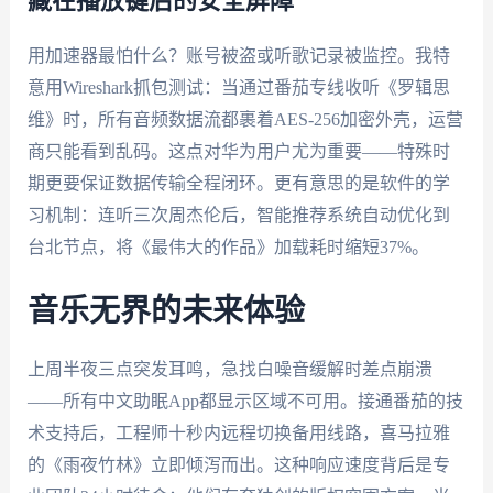
藏在播放键后的安全屏障
用加速器最怕什么？账号被盗或听歌记录被监控。我特
意用Wireshark抓包测试：当通过番茄专线收听《罗辑思
维》时，所有音频数据流都裹着AES-256加密外壳，运营
商只能看到乱码。这点对华为用户尤为重要——特殊时
期更要保证数据传输全程闭环。更有意思的是软件的学
习机制：连听三次周杰伦后，智能推荐系统自动优化到
台北节点，将《最伟大的作品》加载耗时缩短37%。
音乐无界的未来体验
上周半夜三点突发耳鸣，急找白噪音缓解时差点崩溃
——所有中文助眠App都显示区域不可用。接通番茄的技
术支持后，工程师十秒内远程切换备用线路，喜马拉雅
的《雨夜竹林》立即倾泻而出。这种响应速度背后是专