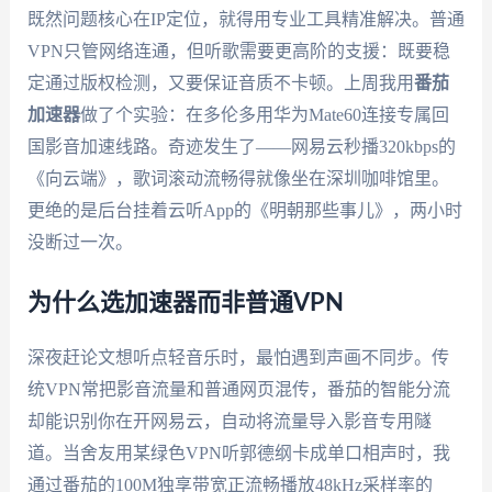
既然问题核心在IP定位，就得用专业工具精准解决。普通
VPN只管网络连通，但听歌需要更高阶的支援：既要稳
定通过版权检测，又要保证音质不卡顿。上周我用
番茄
加速器
做了个实验：在多伦多用华为Mate60连接专属回
国影音加速线路。奇迹发生了——网易云秒播320kbps的
《向云端》，歌词滚动流畅得就像坐在深圳咖啡馆里。
更绝的是后台挂着云听App的《明朝那些事儿》，两小时
没断过一次。
为什么选加速器而非普通VPN
深夜赶论文想听点轻音乐时，最怕遇到声画不同步。传
统VPN常把影音流量和普通网页混传，番茄的智能分流
却能识别你在开网易云，自动将流量导入影音专用隧
道。当舍友用某绿色VPN听郭德纲卡成单口相声时，我
通过番茄的100M独享带宽正流畅播放48kHz采样率的