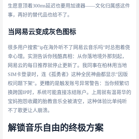
生愿意顶着300ms延迟也要用加速器——文化归属感这件
事，再好的替代品也给不了。
当网易云变成灰色图标
很多用户搜索"ip在海外听不了网易云音乐吗"时总抱着侥
幸心理。实测告诉你残酷真相：从你落地境外那刻起，
网易云的每日推荐就停止更新了。我同事在柏林用当地
SIM卡登录时，连《孤勇者》这种全民神曲都显示"因版
权问题下架"。更糟的是触发账号异常警告：当你频繁切
换跨国IP时，系统可能直接冻结账户。上周就有温哥华的
宝妈抱怨收藏的胎教音乐全被清空，这种体验比单纯听
不了歌更让人崩溃。
解锁音乐自由的终极方案