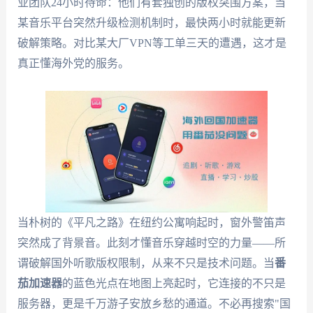
业团队24小时待命：他们有套独创的版权突围方案，当
某音乐平台突然升级检测机制时，最快两小时就能更新
破解策略。对比某大厂VPN等工单三天的遭遇，这才是
真正懂海外党的服务。
当朴树的《平凡之路》在纽约公寓响起时，窗外警笛声
突然成了背景音。此刻才懂音乐穿越时空的力量——所
谓破解国外听歌版权限制，从来不只是技术问题。当
番
茄加速器
的蓝色光点在地图上亮起时，它连接的不只是
服务器，更是千万游子安放乡愁的通道。不必再搜索"国