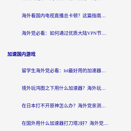
海外看国内电视直播总卡顿？这篇指南教你选对回国加速器，无缝追剧不发愁
海外党必看：如何通过优质大陆VPN节点无缝访问国内资源？
加速国内游戏
留学生海外党必看：lol最好用的加速器怎么选？附一梦江湖、神鬼传奇加速攻略
境外玩鸿图之下用什么加速器？海外玩家必看的国服游戏加速全攻略
在日本打不开原神怎么办？海外党亲测有效的国服游戏加速指南
在国外用什么加速器打刀塔2好？海外党国服游戏加速避坑指南