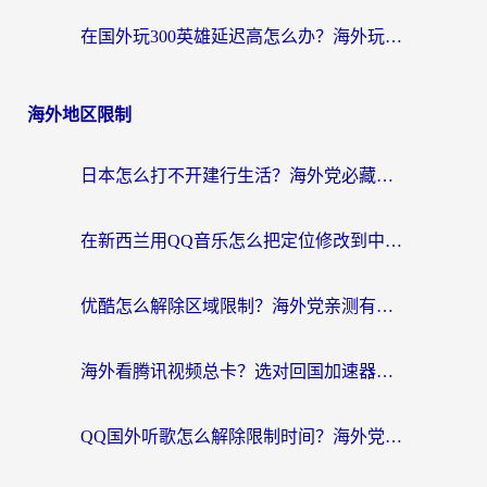
在国外玩300英雄延迟高怎么办？海外玩家亲测有效的加速器选择指南
海外地区限制
日本怎么打不开建行生活？海外党必藏的回国加速指南（含丹麦国外影音问题破解）
在新西兰用QQ音乐怎么把定位修改到中国国内？海外党听歌追剧的实用指南
优酷怎么解除区域限制？海外党亲测有效的回国加速器选择指南
海外看腾讯视频总卡？选对回国加速器，还能解决英国1号店定位+欧洲杯CCTV5直播问题
QQ国外听歌怎么解除限制时间？海外党亲测有效的回国加速方案