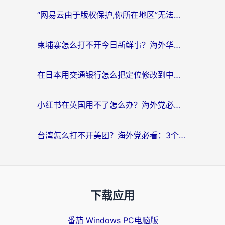
“网易云由于版权保护,你所在地区”无法播放？海外党听国内音乐听书的加速器选择指南
柬埔寨怎么打不开今日新鲜事？海外华人追剧看新闻的加速器选择指南
在日本用交通银行怎么把定位修改到中国国内？海外党必备实用指南（附追剧支付社交全解）
小红书在英国用不了怎么办？海外党必看的回国加速解决方案
台湾怎么打不开美团？海外党必看：3个实用技巧解决国内App地区限制难题
下载应用
番茄 Windows PC电脑版