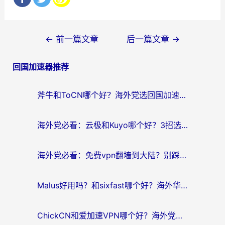
文
←
前一篇文章
后一篇文章
→
章
回国加速器推荐
导
航
斧牛和ToCN哪个好？海外党选回国加速器的避坑指南（附免费工具推荐）
海外党必看：云极和Kuyo哪个好？3招选对回国加速器，无缝刷国内资源
海外党必看：免费vpn翻墙到大陆？别踩坑！教你选对回国加速器无缝追剧玩游戏
Malus好用吗？和sixfast哪个好？海外华人亲测3款热门回国加速器，附排名指南
ChickCN和爱加速VPN哪个好？海外党亲测3款回国加速器，这一款才是无缝访问国内资源的最优解