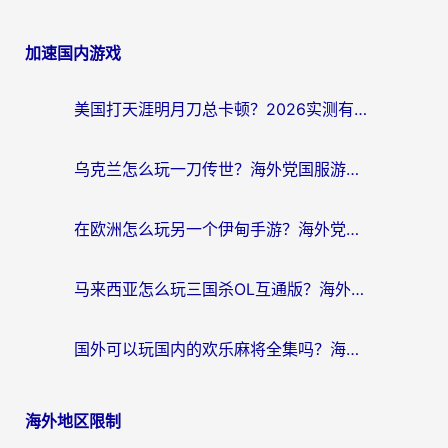
加速国内游戏
美国打天涯明月刀总卡顿？2026实测有效的加速器推荐（附跨平台使用技巧）
乌克兰怎么玩一刀传世？海外党国服游戏加速终极指南（附天下-异兽山海街头篮球实测）
在欧洲怎么玩另一个伊甸手游？海外党亲测有效的国服游戏加速指南
马来西亚怎么玩三国杀OL互通版？海外党必看的国服游戏加速器避坑指南
国外可以玩国内的欢乐麻将全集吗？海外党亲测有效的国服游戏加速指南
海外地区限制