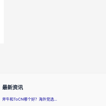
最新资讯
斧牛和ToCN哪个好？海外党选回国加速器的避坑指南（附免费工具推荐）