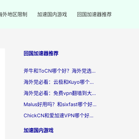
海外地区限制
加速国内游戏
回国加速器推荐
回国加速器推荐
斧牛和ToCN哪个好？海外党选回国加速器的避坑指南（附免费工具推荐）
海外党必看：云极和Kuyo哪个好？3招选对回国加速器，无缝刷国内资源
海外党必看：免费vpn翻墙到大陆？别踩坑！教你选对回国加速器无缝追剧玩游戏
Malus好用吗？和sixfast哪个好？海外华人亲测3款热门回国加速器，附排名指南
ChickCN和爱加速VPN哪个好？海外党亲测3款回国加速器，这一款才是无缝访问国内资源的最优解
加速国内游戏