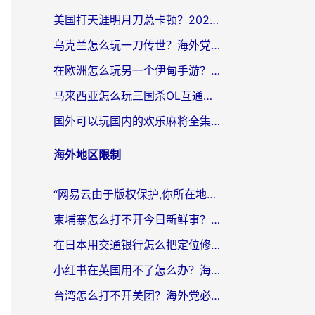
美国打天涯明月刀总卡顿？2026实测有效的加速器推荐（附跨平台使用技巧）
乌克兰怎么玩一刀传世？海外党国服游戏加速终极指南（附天下-异兽山海街头篮球实测）
在欧洲怎么玩另一个伊甸手游？海外党亲测有效的国服游戏加速指南
马来西亚怎么玩三国杀OL互通版？海外党必看的国服游戏加速器避坑指南
国外可以玩国内的欢乐麻将全集吗？海外党亲测有效的国服游戏加速指南
海外地区限制
“网易云由于版权保护,你所在地区”无法播放？海外党听国内音乐听书的加速器选择指南
柬埔寨怎么打不开今日新鲜事？海外华人追剧看新闻的加速器选择指南
在日本用交通银行怎么把定位修改到中国国内？海外党必备实用指南（附追剧支付社交全解）
小红书在英国用不了怎么办？海外党必看的回国加速解决方案
台湾怎么打不开美团？海外党必看：3个实用技巧解决国内App地区限制难题