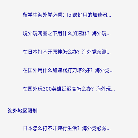
留学生海外党必看：lol最好用的加速器怎么选？附一梦江湖、神鬼传奇加速攻略
境外玩鸿图之下用什么加速器？海外玩家必看的国服游戏加速全攻略
在日本打不开原神怎么办？海外党亲测有效的国服游戏加速指南
在国外用什么加速器打刀塔2好？海外党国服游戏加速避坑指南
在国外玩300英雄延迟高怎么办？海外玩家亲测有效的加速器选择指南
海外地区限制
日本怎么打不开建行生活？海外党必藏的回国加速指南（含丹麦国外影音问题破解）