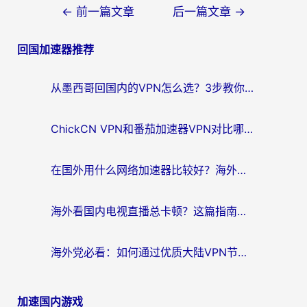
文
←
前一篇文章
后一篇文章
→
章
回国加速器推荐
导
航
从墨西哥回国内的VPN怎么选？3步教你无缝刷剧、玩国服游戏
ChickCN VPN和番茄加速器VPN对比哪个回国效果更好？海外党亲测后的真实答案
在国外用什么网络加速器比较好？海外党亲测：从痛点到解决方案的全攻略
海外看国内电视直播总卡顿？这篇指南教你选对回国加速器，无缝追剧不发愁
海外党必看：如何通过优质大陆VPN节点无缝访问国内资源？
加速国内游戏