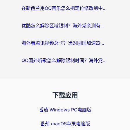
在新西兰用QQ音乐怎么把定位修改到中国国内？海外党听歌追剧的实用指南
优酷怎么解除区域限制？海外党亲测有效的回国加速器选择指南
海外看腾讯视频总卡？选对回国加速器，还能解决英国1号店定位+欧洲杯CCTV5直播问题
QQ国外听歌怎么解除限制时间？海外党亲测有效的回国加速方案
下载应用
番茄 Windows PC电脑版
番茄 macOS苹果电脑版