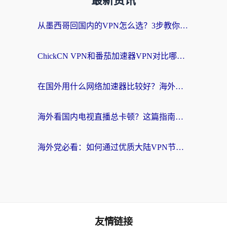
最新资讯
从墨西哥回国内的VPN怎么选？3步教你无缝刷剧、玩国服游戏
ChickCN VPN和番茄加速器VPN对比哪个回国效果更好？海外党亲测后的真实答案
在国外用什么网络加速器比较好？海外党亲测：从痛点到解决方案的全攻略
海外看国内电视直播总卡顿？这篇指南教你选对回国加速器，无缝追剧不发愁
海外党必看：如何通过优质大陆VPN节点无缝访问国内资源？
友情链接