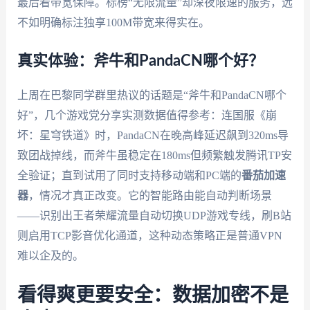
最后看带宽保障。标榜“无限流量”却深夜限速的服务，远
不如明确标注独享100M带宽来得实在。
真实体验：斧牛和PandaCN哪个好？
上周在巴黎同学群里热议的话题是“斧牛和PandaCN哪个
好”，几个游戏党分享实测数据值得参考：连国服《崩
坏：星穹铁道》时，PandaCN在晚高峰延迟飙到320ms导
致团战掉线，而斧牛虽稳定在180ms但频繁触发腾讯TP安
全验证；直到试用了同时支持移动端和PC端的
番茄加速
器
，情况才真正改变。它的智能路由能自动判断场景
——识别出王者荣耀流量自动切换UDP游戏专线，刷B站
则启用TCP影音优化通道，这种动态策略正是普通VPN
难以企及的。
看得爽更要安全：数据加密不是