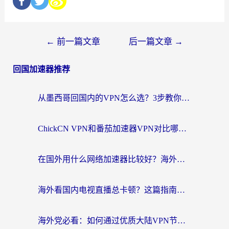
←
前一篇文章
后一篇文章
→
回国加速器推荐
从墨西哥回国内的VPN怎么选？3步教你无缝刷剧、玩国服游戏
ChickCN VPN和番茄加速器VPN对比哪个回国效果更好？海外党亲测后的真实答案
在国外用什么网络加速器比较好？海外党亲测：从痛点到解决方案的全攻略
海外看国内电视直播总卡顿？这篇指南教你选对回国加速器，无缝追剧不发愁
海外党必看：如何通过优质大陆VPN节点无缝访问国内资源？