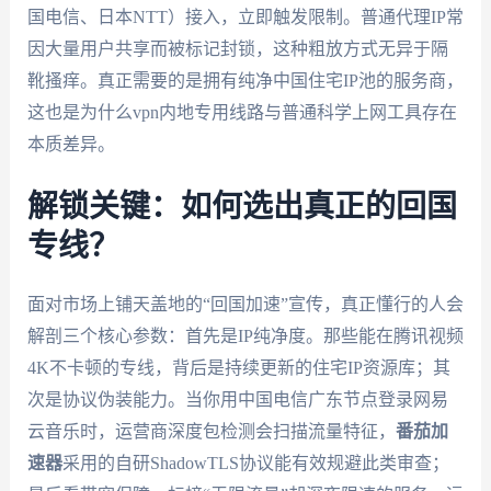
国电信、日本NTT）接入，立即触发限制。普通代理IP常
因大量用户共享而被标记封锁，这种粗放方式无异于隔
靴搔痒。真正需要的是拥有纯净中国住宅IP池的服务商，
这也是为什么vpn内地专用线路与普通科学上网工具存在
本质差异。
解锁关键：如何选出真正的回国
专线？
面对市场上铺天盖地的“回国加速”宣传，真正懂行的人会
解剖三个核心参数：首先是IP纯净度。那些能在腾讯视频
4K不卡顿的专线，背后是持续更新的住宅IP资源库；其
次是协议伪装能力。当你用中国电信广东节点登录网易
云音乐时，运营商深度包检测会扫描流量特征，
番茄加
速器
采用的自研ShadowTLS协议能有效规避此类审查；