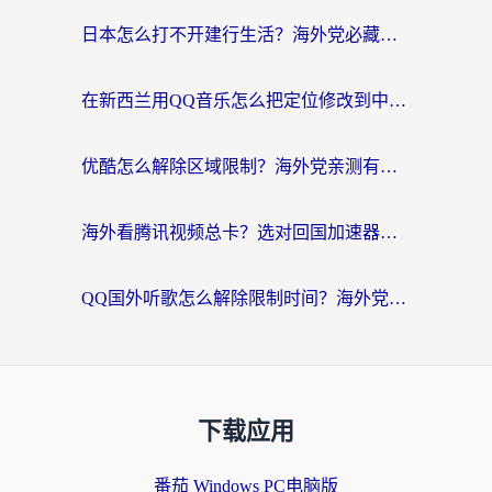
日本怎么打不开建行生活？海外党必藏的回国加速指南（含丹麦国外影音问题破解）
在新西兰用QQ音乐怎么把定位修改到中国国内？海外党听歌追剧的实用指南
优酷怎么解除区域限制？海外党亲测有效的回国加速器选择指南
海外看腾讯视频总卡？选对回国加速器，还能解决英国1号店定位+欧洲杯CCTV5直播问题
QQ国外听歌怎么解除限制时间？海外党亲测有效的回国加速方案
下载应用
番茄 Windows PC电脑版