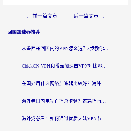
←
前一篇文章
后一篇文章
→
回国加速器推荐
从墨西哥回国内的VPN怎么选？3步教你无缝刷剧、玩国服游戏
ChickCN VPN和番茄加速器VPN对比哪个回国效果更好？海外党亲测后的真实答案
在国外用什么网络加速器比较好？海外党亲测：从痛点到解决方案的全攻略
海外看国内电视直播总卡顿？这篇指南教你选对回国加速器，无缝追剧不发愁
海外党必看：如何通过优质大陆VPN节点无缝访问国内资源？