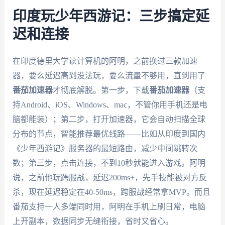
印度玩少年西游记：三步搞定延
迟和连接
在印度德里大学读计算机的阿明，之前换过三款加速
器，要么延迟高到没法玩，要么流量不够用，直到用了
番茄加速器
才彻底解脱。第一步，下载
番茄加速器
（支
持Android、iOS、Windows、mac，不管你用手机还是电
脑都能装）；第二步，打开加速器，它会自动扫描全球
分布的节点，智能推荐最优线路——比如从印度到国内
《少年西游记》服务器的最短路由，减少中间跳转次
数；第三步，点击连接，不到10秒就能进入游戏。阿明
说，之前他玩跨服战，延迟200ms+，先手技能被对方反
杀，现在延迟稳定在40-50ms，跨服战经常拿MVP。而且
番茄支持一人多端同时用，阿明在手机上刷日常，电脑
上开副本，数据同步无缝衔接，省时又省心。