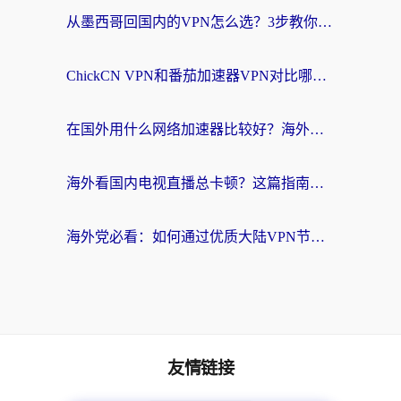
从墨西哥回国内的VPN怎么选？3步教你无缝刷剧、玩国服游戏
ChickCN VPN和番茄加速器VPN对比哪个回国效果更好？海外党亲测后的真实答案
在国外用什么网络加速器比较好？海外党亲测：从痛点到解决方案的全攻略
海外看国内电视直播总卡顿？这篇指南教你选对回国加速器，无缝追剧不发愁
海外党必看：如何通过优质大陆VPN节点无缝访问国内资源？
友情链接