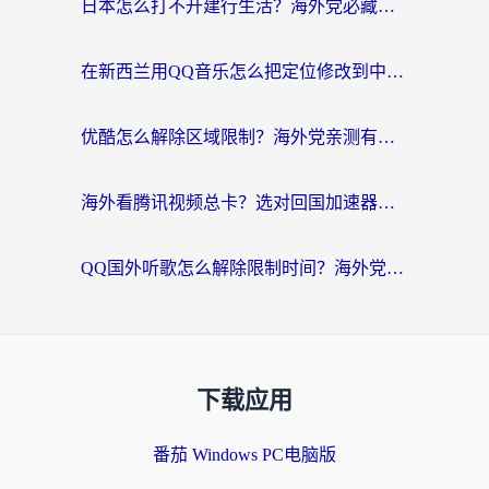
日本怎么打不开建行生活？海外党必藏的回国加速指南（含丹麦国外影音问题破解）
在新西兰用QQ音乐怎么把定位修改到中国国内？海外党听歌追剧的实用指南
优酷怎么解除区域限制？海外党亲测有效的回国加速器选择指南
海外看腾讯视频总卡？选对回国加速器，还能解决英国1号店定位+欧洲杯CCTV5直播问题
QQ国外听歌怎么解除限制时间？海外党亲测有效的回国加速方案
下载应用
番茄 Windows PC电脑版