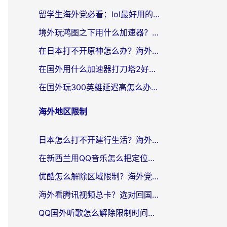
留学生海外党必看：lol最好用的加速器怎么选？附一梦江湖、神鬼传奇加速攻略
境外玩鸿图之下用什么加速器？海外玩家必看的国服游戏加速全攻略
在日本打不开原神怎么办？海外党亲测有效的国服游戏加速指南
在国外用什么加速器打刀塔2好？海外党国服游戏加速避坑指南
在国外玩300英雄延迟高怎么办？海外玩家亲测有效的加速器选择指南
海外地区限制
日本怎么打不开建行生活？海外党必藏的回国加速指南（含丹麦国外影音问题破解）
在新西兰用QQ音乐怎么把定位修改到中国国内？海外党听歌追剧的实用指南
优酷怎么解除区域限制？海外党亲测有效的回国加速器选择指南
海外看腾讯视频总卡？选对回国加速器，还能解决英国1号店定位+欧洲杯CCTV5直播问题
QQ国外听歌怎么解除限制时间？海外党亲测有效的回国加速方案