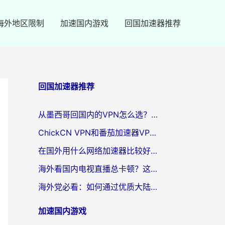
海外地区限制
加速国内游戏
回国加速器推荐
回国加速器推荐
从墨西哥回国内的VPN怎么选？3步教你无缝刷剧、玩国服游戏
ChickCN VPN和番茄加速器VPN对比哪个回国效果更好？海外党亲测后的真实答案
在国外用什么网络加速器比较好？海外党亲测：从痛点到解决方案的全攻略
海外看国内电视直播总卡顿？这篇指南教你选对回国加速器，无缝追剧不发愁
海外党必看：如何通过优质大陆VPN节点无缝访问国内资源？
加速国内游戏