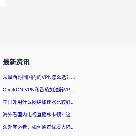
最新资讯
从墨西哥回国内的VPN怎么选？3步教你无缝刷剧、玩国服游戏
ChickCN VPN和番茄加速器VPN对比哪个回国效果更好？海外党亲测后的真实答案
在国外用什么网络加速器比较好？海外党亲测：从痛点到解决方案的全攻略
海外看国内电视直播总卡顿？这篇指南教你选对回国加速器，无缝追剧不发愁
海外党必看：如何通过优质大陆VPN节点无缝访问国内资源？