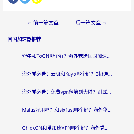
文
←
前一篇文章
后一篇文章
→
章
回国加速器推荐
导
航
斧牛和ToCN哪个好？海外党选回国加速器的避坑指南（附免费工具推荐）
海外党必看：云极和Kuyo哪个好？3招选对回国加速器，无缝刷国内资源
海外党必看：免费vpn翻墙到大陆？别踩坑！教你选对回国加速器无缝追剧玩游戏
Malus好用吗？和sixfast哪个好？海外华人亲测3款热门回国加速器，附排名指南
ChickCN和爱加速VPN哪个好？海外党亲测3款回国加速器，这一款才是无缝访问国内资源的最优解