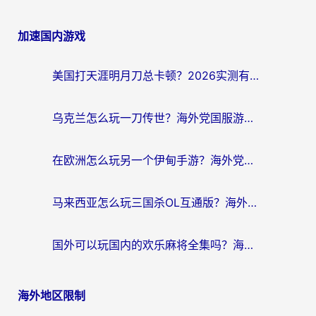
加速国内游戏
美国打天涯明月刀总卡顿？2026实测有效的加速器推荐（附跨平台使用技巧）
乌克兰怎么玩一刀传世？海外党国服游戏加速终极指南（附天下-异兽山海街头篮球实测）
在欧洲怎么玩另一个伊甸手游？海外党亲测有效的国服游戏加速指南
马来西亚怎么玩三国杀OL互通版？海外党必看的国服游戏加速器避坑指南
国外可以玩国内的欢乐麻将全集吗？海外党亲测有效的国服游戏加速指南
海外地区限制