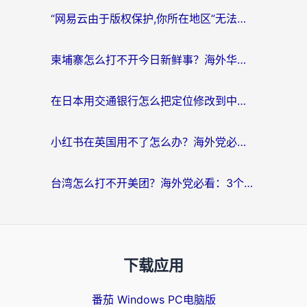
“网易云由于版权保护,你所在地区”无法播放？海外党听国内音乐听书的加速器选择指南
柬埔寨怎么打不开今日新鲜事？海外华人追剧看新闻的加速器选择指南
在日本用交通银行怎么把定位修改到中国国内？海外党必备实用指南（附追剧支付社交全解）
小红书在英国用不了怎么办？海外党必看的回国加速解决方案
台湾怎么打不开美团？海外党必看：3个实用技巧解决国内App地区限制难题
下载应用
番茄 Windows PC电脑版