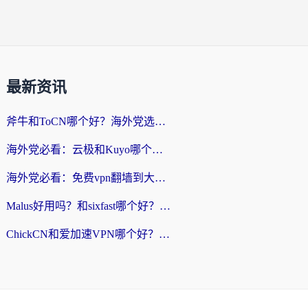
最新资讯
斧牛和ToCN哪个好？海外党选回国加速器的避坑指南（附免费工具推荐）
海外党必看：云极和Kuyo哪个好？3招选对回国加速器，无缝刷国内资源
海外党必看：免费vpn翻墙到大陆？别踩坑！教你选对回国加速器无缝追剧玩游戏
Malus好用吗？和sixfast哪个好？海外华人亲测3款热门回国加速器，附排名指南
ChickCN和爱加速VPN哪个好？海外党亲测3款回国加速器，这一款才是无缝访问国内资源的最优解