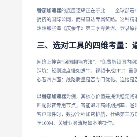
番茄加速器
的底层逻辑正在于此——全球部署
拥挤的国际公网，而是直达专属链路。这种精准
想想那些追《庆余年》第二季零延迟、登录原
三、选对工具的四维考量：避
网络上搜索“回国翻墙方法”、“免费解锁国内网
踩坑：轻则速度慢如蜗牛，视频卡成PPT；重
心看四方面：线路质量是否专门优化、连接是
以
番茄加速器
为例，其核心价值是提供稳定畅
匹配影音专用节点，智能避开高峰期拥塞；爸
客户邮件时，数据全程加密护航，杜绝第三方
享100M、关键业务流畅如本地操作。