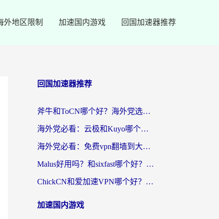
海外地区限制
加速国内游戏
回国加速器推荐
回国加速器推荐
斧牛和ToCN哪个好？海外党选回国加速器的避坑指南（附免费工具推荐）
海外党必看：云极和Kuyo哪个好？3招选对回国加速器，无缝刷国内资源
海外党必看：免费vpn翻墙到大陆？别踩坑！教你选对回国加速器无缝追剧玩游戏
Malus好用吗？和sixfast哪个好？海外华人亲测3款热门回国加速器，附排名指南
ChickCN和爱加速VPN哪个好？海外党亲测3款回国加速器，这一款才是无缝访问国内资源的最优解
加速国内游戏