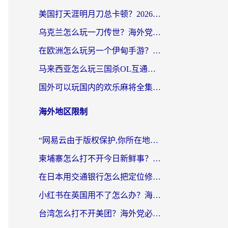
美国打天涯明月刀总卡顿？2026实测有效的加速器推荐（附跨平台使用技巧）
乌克兰怎么玩一刀传世？海外党国服游戏加速终极指南（附天下-异兽山海街头篮球实测）
在欧洲怎么玩另一个伊甸手游？海外党亲测有效的国服游戏加速指南
马来西亚怎么玩三国杀OL互通版？海外党必看的国服游戏加速器避坑指南
国外可以玩国内的欢乐麻将全集吗？海外党亲测有效的国服游戏加速指南
海外地区限制
“网易云由于版权保护,你所在地区”无法播放？海外党听国内音乐听书的加速器选择指南
柬埔寨怎么打不开今日新鲜事？海外华人追剧看新闻的加速器选择指南
在日本用交通银行怎么把定位修改到中国国内？海外党必备实用指南（附追剧支付社交全解）
小红书在英国用不了怎么办？海外党必看的回国加速解决方案
台湾怎么打不开美团？海外党必看：3个实用技巧解决国内App地区限制难题