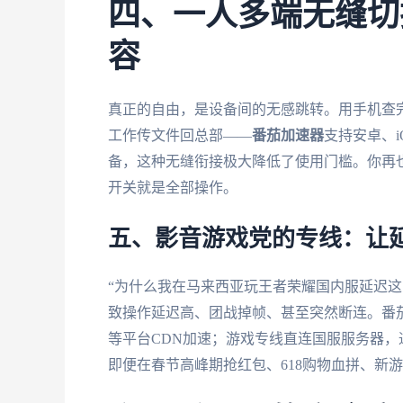
四、一人多端无缝切
容
真正的自由，是设备间的无感跳转。用手机查完
工作传文件回总部——
番茄加速器
支持安卓、i
备，这种无缝衔接极大降低了使用门槛。你再也
开关就是全部操作。
五、影音游戏党的专线：让
“为什么我在马来西亚玩王者荣耀国内服延迟这
致操作延迟高、团战掉帧、甚至突然断连。番
等平台CDN加速；游戏专线直连国服服务器
即便在春节高峰期抢红包、618购物血拼、新