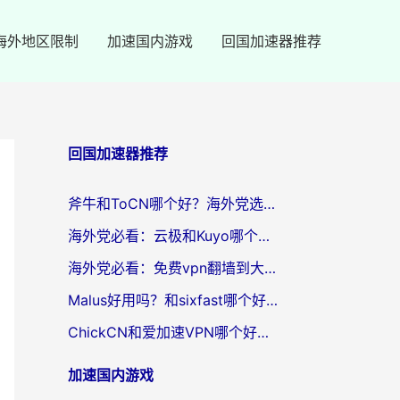
海外地区限制
加速国内游戏
回国加速器推荐
回国加速器推荐
斧牛和ToCN哪个好？海外党选回国加速器的避坑指南（附免费工具推荐）
海外党必看：云极和Kuyo哪个好？3招选对回国加速器，无缝刷国内资源
海外党必看：免费vpn翻墙到大陆？别踩坑！教你选对回国加速器无缝追剧玩游戏
Malus好用吗？和sixfast哪个好？海外华人亲测3款热门回国加速器，附排名指南
ChickCN和爱加速VPN哪个好？海外党亲测3款回国加速器，这一款才是无缝访问国内资源的最优解
加速国内游戏