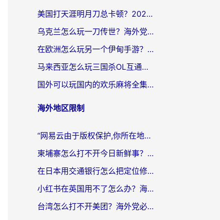
美国打天涯明月刀总卡顿？2026实测有效的加速器推荐（附跨平台使用技巧）
乌克兰怎么玩一刀传世？海外党国服游戏加速终极指南（附天下-异兽山海街头篮球实测）
在欧洲怎么玩另一个伊甸手游？海外党亲测有效的国服游戏加速指南
马来西亚怎么玩三国杀OL互通版？海外党必看的国服游戏加速器避坑指南
国外可以玩国内的欢乐麻将全集吗？海外党亲测有效的国服游戏加速指南
海外地区限制
“网易云由于版权保护,你所在地区”无法播放？海外党听国内音乐听书的加速器选择指南
柬埔寨怎么打不开今日新鲜事？海外华人追剧看新闻的加速器选择指南
在日本用交通银行怎么把定位修改到中国国内？海外党必备实用指南（附追剧支付社交全解）
小红书在英国用不了怎么办？海外党必看的回国加速解决方案
台湾怎么打不开美团？海外党必看：3个实用技巧解决国内App地区限制难题