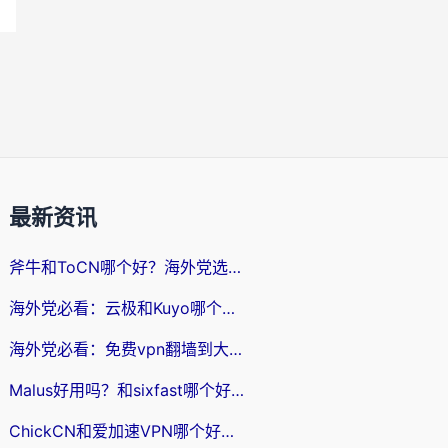
最新资讯
斧牛和ToCN哪个好？海外党选回国加速器的避坑指南（附免费工具推荐）
海外党必看：云极和Kuyo哪个好？3招选对回国加速器，无缝刷国内资源
海外党必看：免费vpn翻墙到大陆？别踩坑！教你选对回国加速器无缝追剧玩游戏
Malus好用吗？和sixfast哪个好？海外华人亲测3款热门回国加速器，附排名指南
ChickCN和爱加速VPN哪个好？海外党亲测3款回国加速器，这一款才是无缝访问国内资源的最优解