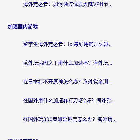
海外党必看：如何通过优质大陆VPN节点无缝访问国内资源？
加速国内游戏
留学生海外党必看：lol最好用的加速器怎么选？附一梦江湖、神鬼传奇加速攻略
境外玩鸿图之下用什么加速器？海外玩家必看的国服游戏加速全攻略
在日本打不开原神怎么办？海外党亲测有效的国服游戏加速指南
在国外用什么加速器打刀塔2好？海外党国服游戏加速避坑指南
在国外玩300英雄延迟高怎么办？海外玩家亲测有效的加速器选择指南