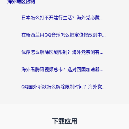
海外地区限制
日本怎么打不开建行生活？海外党必藏的回国加速指南（含丹麦国外影音问题破解）
在新西兰用QQ音乐怎么把定位修改到中国国内？海外党听歌追剧的实用指南
优酷怎么解除区域限制？海外党亲测有效的回国加速器选择指南
海外看腾讯视频总卡？选对回国加速器，还能解决英国1号店定位+欧洲杯CCTV5直播问题
QQ国外听歌怎么解除限制时间？海外党亲测有效的回国加速方案
下载应用