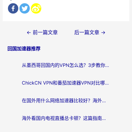
文
←
前一篇文章
后一篇文章
→
章
回国加速器推荐
导
航
从墨西哥回国内的VPN怎么选？3步教你无缝刷剧、玩国服游戏
ChickCN VPN和番茄加速器VPN对比哪个回国效果更好？海外党亲测后的真实答案
在国外用什么网络加速器比较好？海外党亲测：从痛点到解决方案的全攻略
海外看国内电视直播总卡顿？这篇指南教你选对回国加速器，无缝追剧不发愁