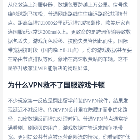
从伦敦连上海服务器，数据包要跨越上万公里。信号像
绕地球跑马拉松，普通网络路线往往绕远路经过拥挤节
点。距离每增加1000公里延迟增加约6毫秒，欧美玩家直
连国服延迟常达200ms以上。更致命的是跨洲传输导致数
据包丢失，游戏角色瞬移、技能失灵皆因此而生。国际
带宽拥挤时段（国内晚上8-11点），你的游戏数据甚至要
在路由节点排队等候，像堵在高速收费站的车辆。这不
是靠升级家里WiFi能解决的物理屏障。
为什么VPN救不了国服游戏卡顿
不少玩家第一反应是翻出留学前装的VPN软件，结果发
现延迟不减反增。传统VPN设计重在隐藏IP而非优化路
径，加密数据反而增加处理时间。普通VPN节点通常挤
满看剧、刷网页的用户，游戏数据在管道末端争抢带
宽。更别提公共节点被运营商限流的情况，你看到的"低