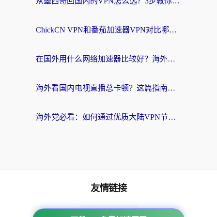
从墨西哥回国内的VPN怎么选？3步教你无缝刷剧、玩国服游戏
ChickCN VPN和番茄加速器VPN对比哪个回国效果更好？海外党亲测后的真实答案
在国外用什么网络加速器比较好？海外党亲测：从痛点到解决方案的全攻略
海外看国内电视直播总卡顿？这篇指南教你选对回国加速器，无缝追剧不发愁
海外党必看：如何通过优质大陆VPN节点无缝访问国内资源？
友情链接
海外回国加速器