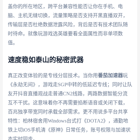
盖你的所在地区，跨平台兼容性能否让你在手机、电
脑、主机无缝切换，流量策略是否支持开黑直播双开，
传输层是否杜绝数据泄露风险，背后是否有技术团队随
时待命。就像玩游戏选英雄要看全面属性而非单项数
值。
速度稳如泰山的秘密武器
真正改变体验的是专线分层技术。当你用
番茄加速器
玩
《永劫无间》，游戏走SGP中转的低延迟专线；同时让队
友开抖音直播观战走普通CN2线路，两路数据智能分流
互不干扰。这意味着你不再需要掐断语音或关闭下载，
百兆独享带宽同时承载全部需求。更不用说多平台共享
特性：柏林宿舍用Windows台式打《DOTA2》，通勤地
铁上切iOS手机清《原神》日常任务，账号权限与加速状
态实时同步。