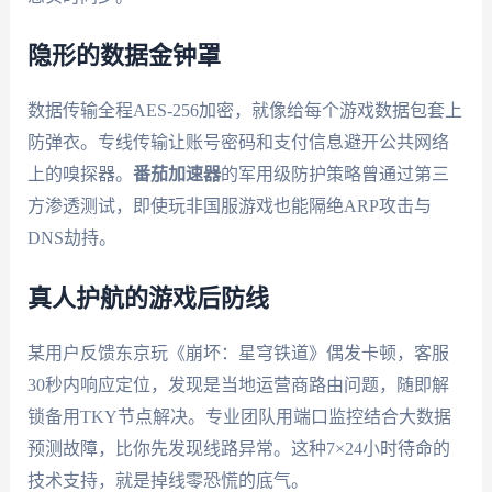
隐形的数据金钟罩
数据传输全程AES-256加密，就像给每个游戏数据包套上
防弹衣。专线传输让账号密码和支付信息避开公共网络
上的嗅探器。
番茄加速器
的军用级防护策略曾通过第三
方渗透测试，即使玩非国服游戏也能隔绝ARP攻击与
DNS劫持。
真人护航的游戏后防线
某用户反馈东京玩《崩坏：星穹铁道》偶发卡顿，客服
30秒内响应定位，发现是当地运营商路由问题，随即解
锁备用TKY节点解决。专业团队用端口监控结合大数据
预测故障，比你先发现线路异常。这种7×24小时待命的
技术支持，就是掉线零恐慌的底气。