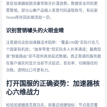
某些加速器偷跑流量导致天价漫游费。数据安全风险更
需警惕，部分山寨产品植入恶意代码盗取账号，有玩家
Steam库存因此被洗劫一空。
识别营销噱头的火眼金睛
注意避坑这些加速器话术陷阱："覆盖100国"实际只在几
个国家有机房；"独享带宽"但实际多人共享通道；最典型
是"智能路由"却不提供具体延迟数据。真正靠谱的服务敢
在客户端实时显示当前节点延迟、丢包率、切换路径的
次数。透明比口号更有力。
打开国服的正确姿势：加速器核
心六维战力
检验加速器是否真功夫，就看这组硬指标：节点是否覆