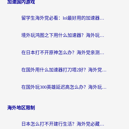
加速国内游戏
留学生海外党必看：lol最好用的加速器怎么选？附一梦江湖、神鬼传奇加速攻略
境外玩鸿图之下用什么加速器？海外玩家必看的国服游戏加速全攻略
在日本打不开原神怎么办？海外党亲测有效的国服游戏加速指南
在国外用什么加速器打刀塔2好？海外党国服游戏加速避坑指南
在国外玩300英雄延迟高怎么办？海外玩家亲测有效的加速器选择指南
海外地区限制
日本怎么打不开建行生活？海外党必藏的回国加速指南（含丹麦国外影音问题破解）