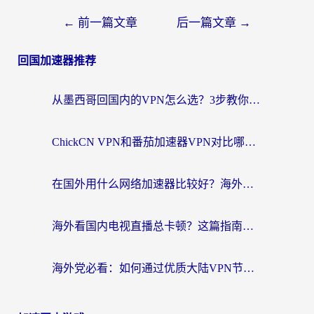
←
前一篇文章
后一篇文章
→
回国加速器推荐
从墨西哥回国内的VPN怎么选？3步教你无缝刷剧、玩国服游戏
ChickCN VPN和番茄加速器VPN对比哪个回国效果更好？海外党亲测后的真实答案
在国外用什么网络加速器比较好？海外党亲测：从痛点到解决方案的全攻略
海外看国内电视直播总卡顿？这篇指南教你选对回国加速器，无缝追剧不发愁
海外党必看：如何通过优质大陆VPN节点无缝访问国内资源？