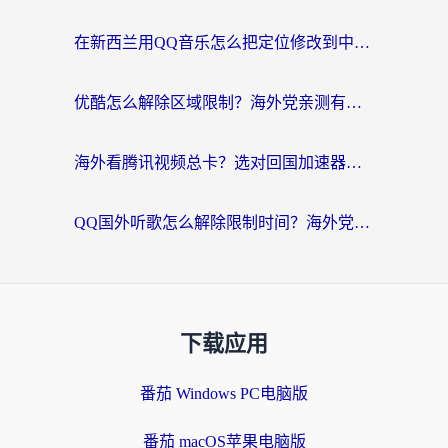
在新西兰用QQ音乐怎么把定位修改到中国国内？海外党听歌追剧的实用指南
优酷怎么解除区域限制？海外党亲测有效的回国加速器选择指南
海外看腾讯视频总卡？选对回国加速器，还能解决英国1号店定位+欧洲杯CCTV5直播问题
QQ国外听歌怎么解除限制时间？海外党亲测有效的回国加速方案
下载应用
番茄 Windows PC电脑版
番茄 macOS苹果电脑版