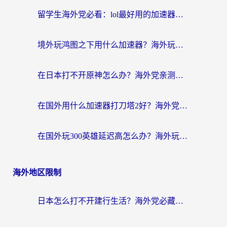
留学生海外党必看：lol最好用的加速器怎么选？附一梦江湖、神鬼传奇加速攻略
境外玩鸿图之下用什么加速器？海外玩家必看的国服游戏加速全攻略
在日本打不开原神怎么办？海外党亲测有效的国服游戏加速指南
在国外用什么加速器打刀塔2好？海外党国服游戏加速避坑指南
在国外玩300英雄延迟高怎么办？海外玩家亲测有效的加速器选择指南
海外地区限制
日本怎么打不开建行生活？海外党必藏的回国加速指南（含丹麦国外影音问题破解）