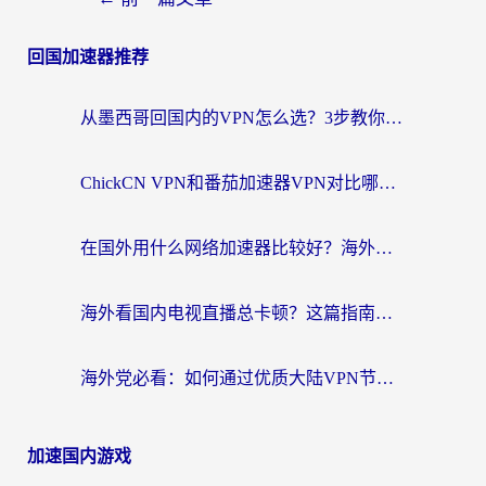
回国加速器推荐
从墨西哥回国内的VPN怎么选？3步教你无缝刷剧、玩国服游戏
ChickCN VPN和番茄加速器VPN对比哪个回国效果更好？海外党亲测后的真实答案
在国外用什么网络加速器比较好？海外党亲测：从痛点到解决方案的全攻略
海外看国内电视直播总卡顿？这篇指南教你选对回国加速器，无缝追剧不发愁
海外党必看：如何通过优质大陆VPN节点无缝访问国内资源？
加速国内游戏