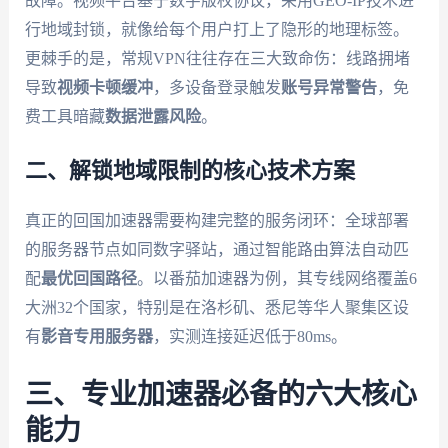
故障。视频平台基于数字版权协议，采用GEO-IP技术进
行地域封锁，就像给每个用户打上了隐形的地理标签。
更棘手的是，常规VPN往往存在三大致命伤：线路拥堵
导致
视频卡顿缓冲
，多设备登录触发
账号异常警告
，免
费工具暗藏
数据泄露风险
。
二、解锁地域限制的核心技术方案
真正的回国加速器需要构建完整的服务闭环：全球部署
的服务器节点如同数字驿站，通过智能路由算法自动匹
配
最优回国路径
。以番茄加速器为例，其专线网络覆盖6
大洲32个国家，特别是在洛杉矶、悉尼等华人聚集区设
有
影音专用服务器
，实测连接延迟低于80ms。
三、专业加速器必备的六大核心
能力