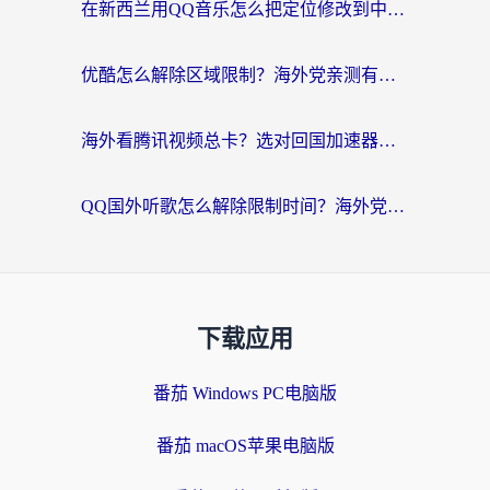
在新西兰用QQ音乐怎么把定位修改到中国国内？海外党听歌追剧的实用指南
优酷怎么解除区域限制？海外党亲测有效的回国加速器选择指南
海外看腾讯视频总卡？选对回国加速器，还能解决英国1号店定位+欧洲杯CCTV5直播问题
QQ国外听歌怎么解除限制时间？海外党亲测有效的回国加速方案
下载应用
番茄 Windows PC电脑版
番茄 macOS苹果电脑版