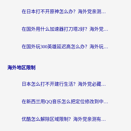
在日本打不开原神怎么办？海外党亲测有效的国服游戏加速指南
在国外用什么加速器打刀塔2好？海外党国服游戏加速避坑指南
在国外玩300英雄延迟高怎么办？海外玩家亲测有效的加速器选择指南
海外地区限制
日本怎么打不开建行生活？海外党必藏的回国加速指南（含丹麦国外影音问题破解）
在新西兰用QQ音乐怎么把定位修改到中国国内？海外党听歌追剧的实用指南
优酷怎么解除区域限制？海外党亲测有效的回国加速器选择指南