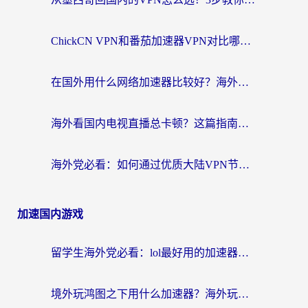
ChickCN VPN和番茄加速器VPN对比哪个回国效果更好？海外党亲测后的真实答案
在国外用什么网络加速器比较好？海外党亲测：从痛点到解决方案的全攻略
海外看国内电视直播总卡顿？这篇指南教你选对回国加速器，无缝追剧不发愁
海外党必看：如何通过优质大陆VPN节点无缝访问国内资源？
加速国内游戏
留学生海外党必看：lol最好用的加速器怎么选？附一梦江湖、神鬼传奇加速攻略
境外玩鸿图之下用什么加速器？海外玩家必看的国服游戏加速全攻略