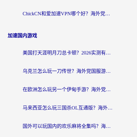
ChickCN和爱加速VPN哪个好？海外党亲测3款回国加速器，这一款才是无缝访问国内资源的最优解
加速国内游戏
美国打天涯明月刀总卡顿？2026实测有效的加速器推荐（附跨平台使用技巧）
乌克兰怎么玩一刀传世？海外党国服游戏加速终极指南（附天下-异兽山海街头篮球实测）
在欧洲怎么玩另一个伊甸手游？海外党亲测有效的国服游戏加速指南
马来西亚怎么玩三国杀OL互通版？海外党必看的国服游戏加速器避坑指南
国外可以玩国内的欢乐麻将全集吗？海外党亲测有效的国服游戏加速指南