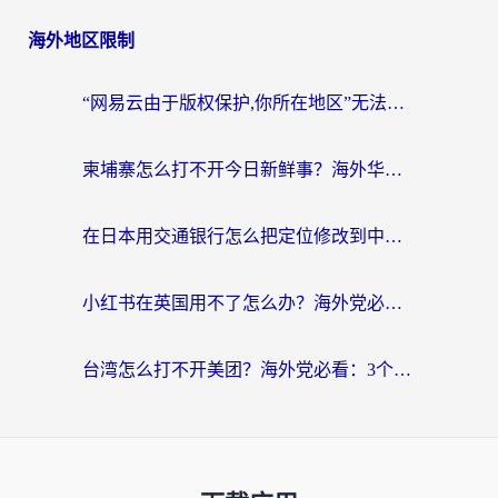
海外地区限制
“网易云由于版权保护,你所在地区”无法播放？海外党听国内音乐听书的加速器选择指南
柬埔寨怎么打不开今日新鲜事？海外华人追剧看新闻的加速器选择指南
在日本用交通银行怎么把定位修改到中国国内？海外党必备实用指南（附追剧支付社交全解）
小红书在英国用不了怎么办？海外党必看的回国加速解决方案
台湾怎么打不开美团？海外党必看：3个实用技巧解决国内App地区限制难题