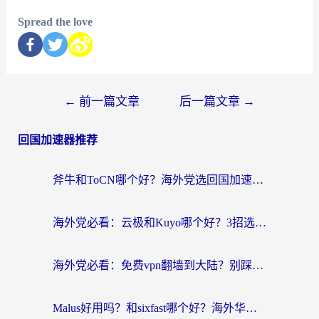
Spread the love
←
前一篇文章
后一篇文章
→
回国加速器推荐
斧牛和ToCN哪个好？海外党选回国加速器的避坑指南（附免费工具推荐）
海外党必看：云极和Kuyo哪个好？3招选对回国加速器，无缝刷国内资源
海外党必看：免费vpn翻墙到大陆？别踩坑！教你选对回国加速器无缝追剧玩游戏
Malus好用吗？和sixfast哪个好？海外华人亲测3款热门回国加速器，附排名指南