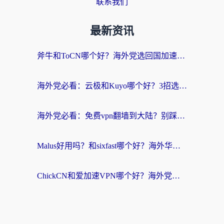
联系我们
最新资讯
斧牛和ToCN哪个好？海外党选回国加速器的避坑指南（附免费工具推荐）
海外党必看：云极和Kuyo哪个好？3招选对回国加速器，无缝刷国内资源
海外党必看：免费vpn翻墙到大陆？别踩坑！教你选对回国加速器无缝追剧玩游戏
Malus好用吗？和sixfast哪个好？海外华人亲测3款热门回国加速器，附排名指南
ChickCN和爱加速VPN哪个好？海外党亲测3款回国加速器，这一款才是无缝访问国内资源的最优解