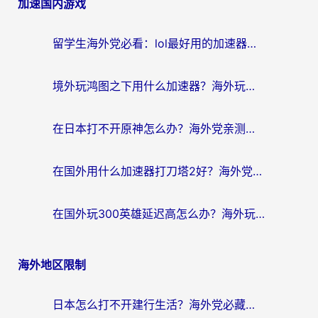
加速国内游戏
留学生海外党必看：lol最好用的加速器怎么选？附一梦江湖、神鬼传奇加速攻略
境外玩鸿图之下用什么加速器？海外玩家必看的国服游戏加速全攻略
在日本打不开原神怎么办？海外党亲测有效的国服游戏加速指南
在国外用什么加速器打刀塔2好？海外党国服游戏加速避坑指南
在国外玩300英雄延迟高怎么办？海外玩家亲测有效的加速器选择指南
海外地区限制
日本怎么打不开建行生活？海外党必藏的回国加速指南（含丹麦国外影音问题破解）