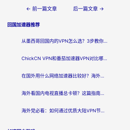
文
←
前一篇文章
后一篇文章
→
章
回国加速器推荐
导
航
从墨西哥回国内的VPN怎么选？3步教你无缝刷剧、玩国服游戏
ChickCN VPN和番茄加速器VPN对比哪个回国效果更好？海外党亲测后的真实答案
在国外用什么网络加速器比较好？海外党亲测：从痛点到解决方案的全攻略
海外看国内电视直播总卡顿？这篇指南教你选对回国加速器，无缝追剧不发愁
海外党必看：如何通过优质大陆VPN节点无缝访问国内资源？