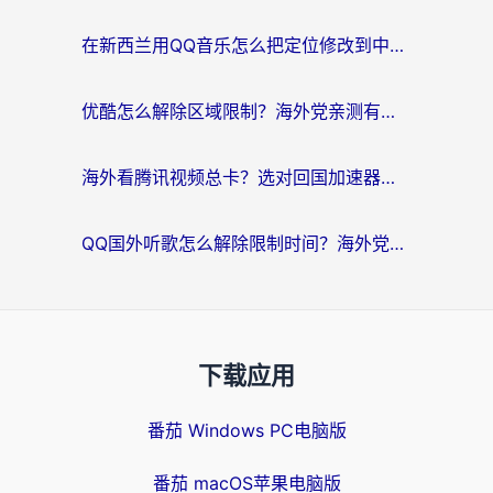
在新西兰用QQ音乐怎么把定位修改到中国国内？海外党听歌追剧的实用指南
优酷怎么解除区域限制？海外党亲测有效的回国加速器选择指南
海外看腾讯视频总卡？选对回国加速器，还能解决英国1号店定位+欧洲杯CCTV5直播问题
QQ国外听歌怎么解除限制时间？海外党亲测有效的回国加速方案
下载应用
番茄 Windows PC电脑版
番茄 macOS苹果电脑版